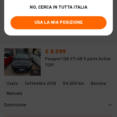
NO, CERCA IN TUTTA ITALIA
USA LA MIA POSIZIONE
€ 8.099
Peugeot 108 VTi 68 5 porte Active
TOP!
10
Usato
Settembre 2018
84.000 km
Benzina
Manuale
Descrizione