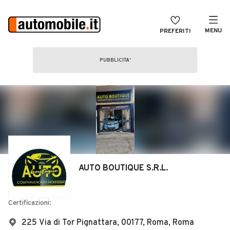
MENU
PREFERITI
CERCA
VENDI
Auto
MAGAZINE
Auto usate
ACCEDI
Auto Km 0
Auto Nuove
Noleggio a lungo termine
AUTO BOUTIQUE S.R.L.
Auto d'epoca
Moto
Certificazioni:
Camper
225 Via di Tor Pignattara, 00177, Roma, Roma