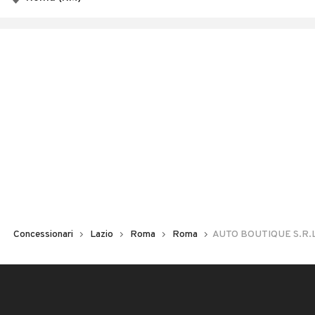
Chiuso
Concessionari
Lazio
Roma
Roma
AUTO BOUTIQUE S.R.L