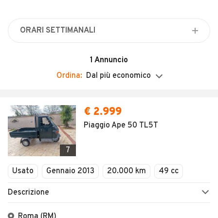
Veicoli Commerciali
Concessionari
ORARI SETTIMANALI
Lunedì
Chiuso
1
Annuncio
Martedì
Ordina:
Dal più economico
Chiuso
Mercoledì
€ 2.999
Chiuso
Piaggio Ape 50 TL5T
Giovedì
Chiuso
7
Venerdì
Chiuso
Usato
Gennaio 2013
20.000 km
49 cc
Sabato
Descrizione
Chiuso
Domenica
Roma (RM)