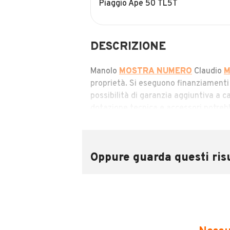
Piaggio Ape 50 TL5T
DESCRIZIONE
Manolo
MOSTRA NUMERO
Claudio
M
proprietà. Si eseguono finanziamenti
possibilità di garanzia aggiuntiva a c
dotazione tecnica e accessori potrebbe
numeri sopra indicati, onde evitare i
FORMULA VISTA E PIACIUTA
NO GARANZIA
Oppure guarda questi risu
INFORMAZIONI VEICOLO
Marca
Piaggio