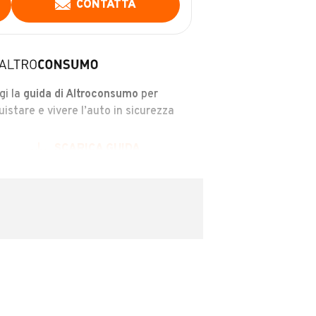
CONTATTA
gi la
guida di Altroconsumo
per
uistare e vivere l’auto in sicurezza
SCARICA GUIDA