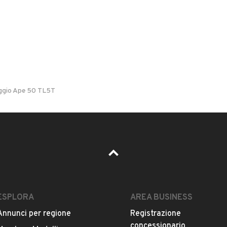
il di notifica
per ogni chiamata ricevuta.
ggio Ape 50 TL5T
Il prezzo è trattabile?
Accettate permute?
Quali sono le condizioni della garanzia?
ESPLORA
AREA BUSINESS
Annunci per regione
Registrazione
concessionario