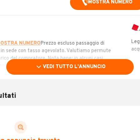
MOSTRA NUMERO
Leg
OSTRA NUMERO
Prezzo escluso passaggio di
acq
 in sede con tasso agevolato. Valutiamo permute
arico del compratore. Nota bene: in alcuni casi
ro differire, consultare i nostri consulenti vendita ai
VEDI TUTTO L'ANNUNCIO
ncongruenze in fase contrattuale
ltati
Chilometri
20.000