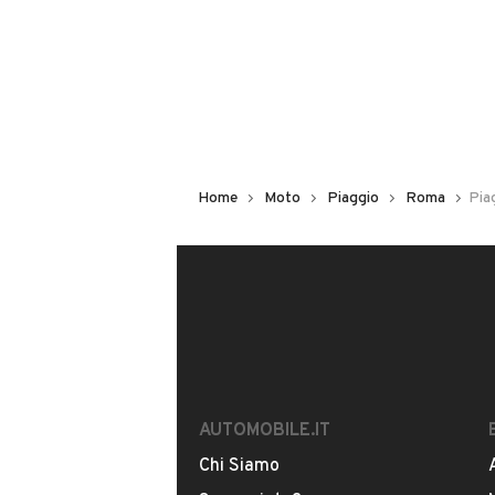
MOSTRA NUMERO
Notifiche chiamate attive
Questo venditore
riceverà un’e-ma
Home
Moto
Piaggio
Roma
Pia
CONTATTA IL VENDITORE
Il veicolo è ancora disponibile?
Offrite finanziamenti?
È possibile vedere più foto?
AUTOMOBILE.IT
Chi Siamo