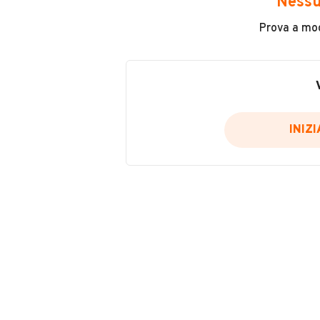
Nessu
Immatricolazione
Prova a modi
2013
Cilindrata
49
INIZ
Colore
Oro
Metallizzato
VENDITORE
Sì
AUTO BOUTIQUE S.R.L.
Iscritto da 3 anni
225 Via di Tor Pignattara, 00177