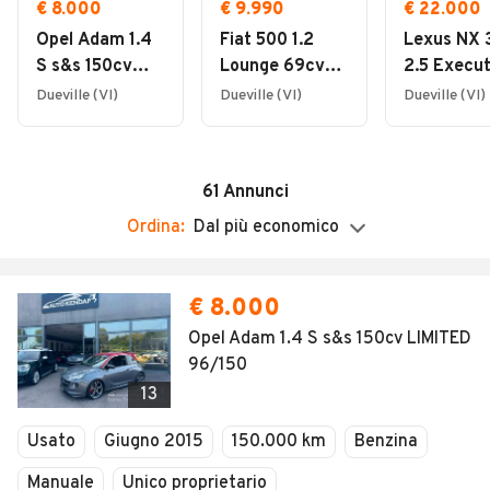
Chiuso
€ 8.000
€ 9.990
€ 22.000
Opel Adam 1.4
Fiat 500 1.2
Lexus NX 
S s&s 150cv
Lounge 69cv
2.5 Execut
LIMITED 96/150
E6
4wd cvt
Dueville (VI)
Dueville (VI)
Dueville (VI)
AUTOMATICA
NEOPATENTATI
61
Annunci
Ordina:
Dal più economico
€ 8.000
Opel Adam 1.4 S s&s 150cv LIMITED
96/150
13
Usato
Giugno 2015
150.000 km
Benzina
Manuale
Unico proprietario