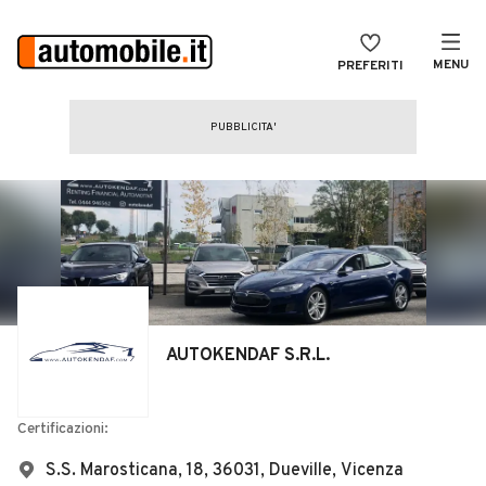
MENU
PREFERITI
CERCA
VENDI
Auto
MAGAZINE
Auto usate
ACCEDI
Auto Km 0
Auto Nuove
Noleggio a lungo termine
AUTOKENDAF S.R.L.
Auto d'epoca
Moto
Certificazioni:
Camper
S.S. Marosticana, 18, 36031, Dueville, Vicenza