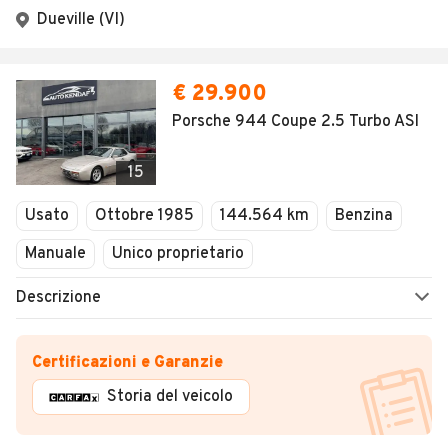
Dueville (VI)
€ 29.900
Porsche 944 Coupe 2.5 Turbo ASI
15
Usato
Ottobre 1985
144.564 km
Benzina
Manuale
Unico proprietario
Descrizione
Certificazioni e Garanzie
Storia del veicolo