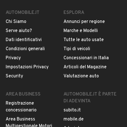
AUTOMOBILE.IT
ESPLORA
Chi Siamo
Annunci per regione
Serve aiuto?
Marche e Modelli
Dati identificativi
Tutte le auto usate
Condizioni generali
Tipi di veicoli
Privacy
Concessionari in Italia
Impostazioni Privacy
Articoli del Magazine
Security
Valutazione auto
AREA BUSINESS
AUTOMOBILE.IT È PARTE
DI ADEVINTA
Registrazione
concessionario
subito.it
Area Business
mobile.de
Multigestionale Motori