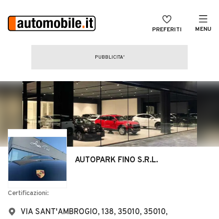
MENU
PREFERITI
CERCA
VENDI
Auto
MAGAZINE
Auto usate
ACCEDI
Auto Km 0
Auto Nuove
Noleggio a lungo termine
AUTOPARK FINO S.R.L.
Auto d'epoca
Moto
Certificazioni:
Camper
VIA SANT'AMBROGIO, 138, 35010, 35010,