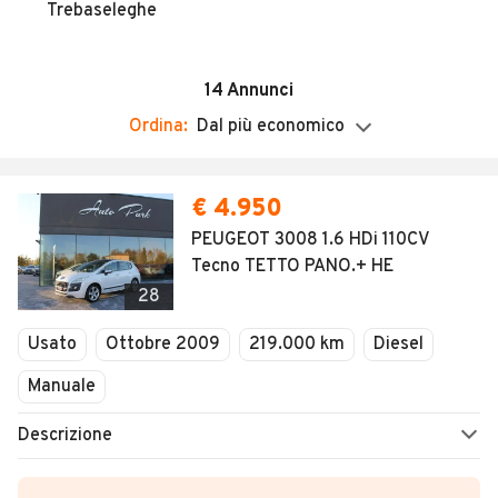
Veicoli Commerciali
Trebaseleghe
Concessionari
14
Annunci
Ordina:
Dal più economico
€ 4.950
PEUGEOT 3008 1.6 HDi 110CV
Tecno TETTO PANO.+ HE
28
Usato
Ottobre 2009
219.000 km
Diesel
Manuale
Descrizione