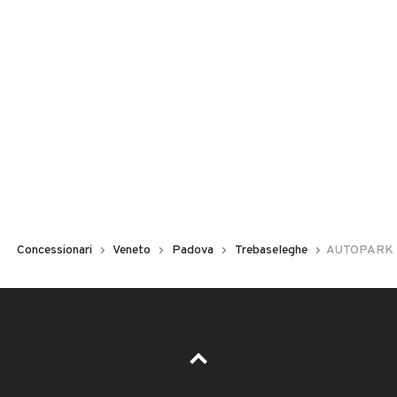
Concessionari
Veneto
Padova
Trebaseleghe
AUTOPARK F