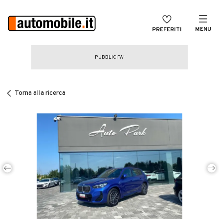
MENU
PREFERITI
CERCA
VENDI
Auto
MAGAZINE
Auto usate
Torna alla ricerca
ACCEDI
Auto Km 0
Auto Nuove
Noleggio a lungo termine
Auto d'epoca
Moto
Camper