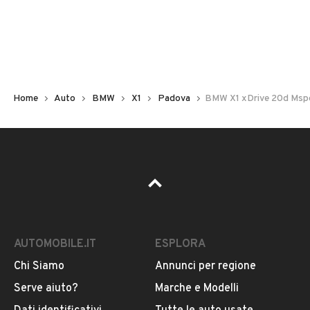
Non hai il numero di targa? Cercalo nelle foto del veicolo
o contatta
il venditore al telefono
o
via e-mail
per
riceverlo.
Home
Auto
BMW
X1
Padova
BMW X1 xDrive 20d Msp
AUTOMOBILE.IT
ESPLORA
Chi Siamo
Annunci per regione
Pubblicità
Serve aiuto?
Marche e Modelli