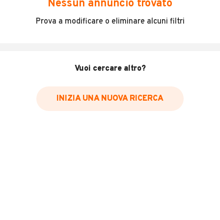
Nessun annuncio trovato
Incidenti in cui è stato coinvolto il veicolo
Prova a modificare o eliminare alcuni filtri
L'ultima lettura del contachilometri
Data e luogo di immatricolazione
Data e luogo delle revisioni effettuate
Vuoi cercare altro?
Importazioni
INIZIA UNA NUOVA RICERCA
Inserisci il numero di targa per verificare la disponibilità
del report.
Per saperne di più su CARFAX visita
il sito web
VERIFICA DISPONIBILITÀ REPORT