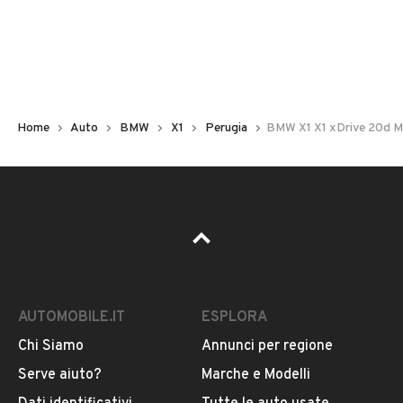
Non hai il numero di targa? Cercalo nelle foto del veicolo
o contatta
il venditore al telefono
o
via e-mail
per
riceverlo.
Home
Auto
BMW
X1
Perugia
BMW X1 X1 xDrive 20d M
AUTOMOBILE.IT
ESPLORA
Chi Siamo
Annunci per regione
Pubblicità
Serve aiuto?
Marche e Modelli