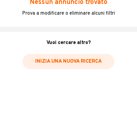
Nessun annuncio trovato
Incidenti in cui è stato coinvolto il veicolo
Prova a modificare o eliminare alcuni filtri
L'ultima lettura del contachilometri
Data e luogo di immatricolazione
Data e luogo delle revisioni effettuate
Vuoi cercare altro?
Importazioni
INIZIA UNA NUOVA RICERCA
Inserisci il numero di targa per verificare la disponibilità
del report.
Per saperne di più su CARFAX visita
il sito web
VERIFICA DISPONIBILITÀ REPORT