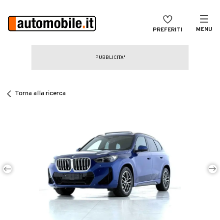
MENU
PREFERITI
CERCA
VENDI
Auto
MAGAZINE
Auto usate
Torna alla ricerca
ACCEDI
Auto Km 0
Auto Nuove
Noleggio a lungo termine
Auto d'epoca
Moto
Camper