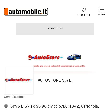
MENU
PREFERITI
CERCA
VENDI
Auto
MAGAZINE
Auto usate
ACCEDI
Auto Km 0
Auto Nuove
Noleggio a lungo termine
AUTOSTORE S.R.L.
Auto d'epoca
Moto
Certificazioni:
Camper
SP95 BIS - ex SS 98 civico 6/D, 71042, Cerignola,