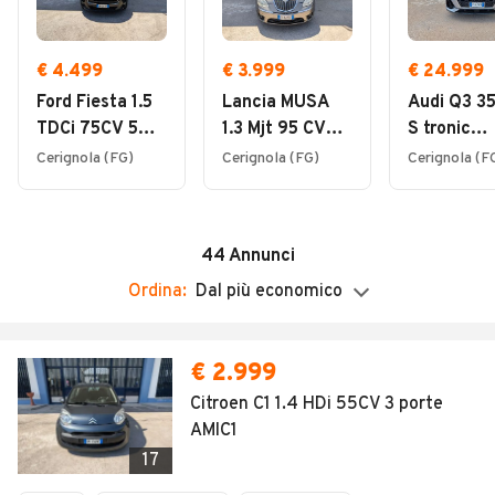
08:30 - 13:00
mettendo a disposizione della clientela servizi a
Soccorso stradale
360° .
Domenica
Consegna a domicilio
Chiuso
€ 4.499
€ 3.999
€ 24.999
Vendita per telefono
Ford Fiesta 1.5
Lancia MUSA
Audi Q3 35
TDCi 75CV 5
1.3 Mjt 95 CV
S tronic
Sostituzione cristalli
porte
Platinum
Business
Cerignola (FG)
Cerignola (FG)
Cerignola (F
Assicurazioni
Finanziamenti
Sanificazione interni
44
Annunci
Ordina:
Dal più economico
€ 2.999
Citroen C1 1.4 HDi 55CV 3 porte
AMIC1
17