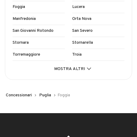
Foggia
Lucera
Manfredonia
Orta Nova
San Giovanni Rotondo
San Severo
Stornara
Stornarella
Torremaggiore
Troia
Vico del Gargano
MOSTRA ALTRI
Concessionari
Puglia
Foggia