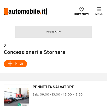
MENU
PREFERITI
CERCA
VENDI
Auto
MAGAZINE
Auto usate
2
ACCEDI
Auto Km 0
Concessionari a Stornara
Auto Nuove
Filtri
Noleggio a lungo termine
Auto d'epoca
PENNETTA SALVATORE
Moto
Sab. 09:00 - 13:00 / 15:00 - 17:30
Camper