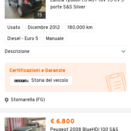
Lancia Ypsilon 1.3 MJT 16V 95 CV 5
porte S&S Silver
15
Usato
Dicembre 2012
180.000 km
Diesel - Euro 5
Manuale
Descrizione
Certificazioni e Garanzie
Storia del veicolo
Stornarella (FG)
€ 6.800
Peugeot 2008 BlueHDi 100 S&S