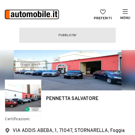
MENU
PREFERITI
CERCA
VENDI
Auto
MAGAZINE
Auto usate
ACCEDI
Auto Km 0
Auto Nuove
Noleggio a lungo termine
PENNETTA SALVATORE
Auto d'epoca
Moto
Certificazioni:
Camper
VIA ADDIS ABEBA, 1, 71047, STORNARELLA, Foggia