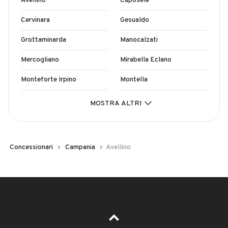
Avellino
Caposele
Cervinara
Gesualdo
Grottaminarda
Manocalzati
Mercogliano
Mirabella Eclano
Monteforte Irpino
Montella
Montoro
Mugnano del Cardinale
MOSTRA ALTRI
Pratola Serra
San Michele di Serino
San Sossio Baronia
Serino
Concessionari
Campania
Avellino
Solofra