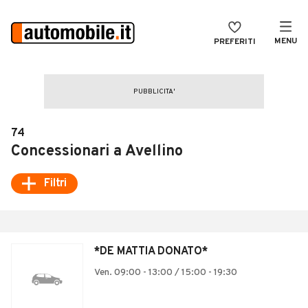
MENU
PREFERITI
CERCA
VENDI
Auto
MAGAZINE
Auto usate
74
ACCEDI
Auto Km 0
Concessionari a Avellino
Auto Nuove
Filtri
Noleggio a lungo termine
Auto d'epoca
*DE MATTIA DONATO*
Moto
Ven. 09:00 - 13:00 / 15:00 - 19:30
Camper