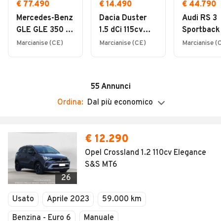
Soccorso stradale
Chiuso
€ 77.490
€ 14.490
€ 44.790
Rivendita Motorini/Scooter
Mercedes-Benz
Dacia Duster
Audi RS 3
Altre informazioni
GLE GLE 350 de
1.5 dCi 115cv
Sportback
www.blucarsrl.it
Perizia moto incidentate
4M EQ AMG
4x2 Expression
quattro S 
Marcianise (CE)
Marcianise (CE)
Marcianise (
Banco raddrizzatura telai
Line Prem Plus
AUTOCARRO
Officina
Vendita per telefono
55
Annunci
Installazione impianto di condizionamento
Ordina:
Dal più economico
Sostituzione cristalli
Assicurazioni
€ 12.290
Finanziamenti
Opel Crossland 1.2 110cv Elegance
Verniciatura e rivestimenti plastici
S&S MT6
Carenatura / Riparazioni
26
Riparazione motori
Usato
Aprile 2023
59.000 km
Benzina - Euro 6
Manuale