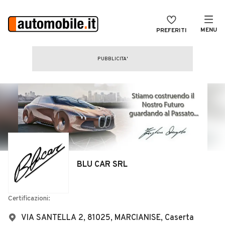
MENU
PREFERITI
CERCA
VENDI
Auto
MAGAZINE
Auto usate
ACCEDI
Auto Km 0
Auto Nuove
Noleggio a lungo termine
BLU CAR SRL
Auto d'epoca
Moto
Certificazioni:
Camper
VIA SANTELLA 2, 81025, MARCIANISE, Caserta