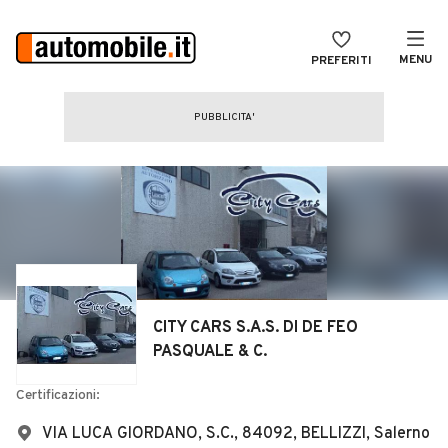
MENU
PREFERITI
CERCA
VENDI
Auto
MAGAZINE
Auto usate
ACCEDI
Auto Km 0
Auto Nuove
Noleggio a lungo termine
CITY CARS S.A.S. DI DE FEO
Auto d'epoca
PASQUALE & C.
Moto
Certificazioni:
Camper
VIA LUCA GIORDANO, S.C., 84092, BELLIZZI, Salerno