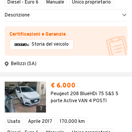
Verniciatura e rivestimenti plastici
Chiuso
Diesel - Euro 6
Manuale
Unico proprietario
Finanziamenti
Descrizione
Sanificazione interni
Carenatura / Riparazioni
Certificazioni e Garanzie
Storia del veicolo
Bellizzi (SA)
€ 6.000
Peugeot 208 BlueHDi 75 S&S 5
porte Active VAN 4 POSTI
7
Usato
Aprile 2017
170.000 km