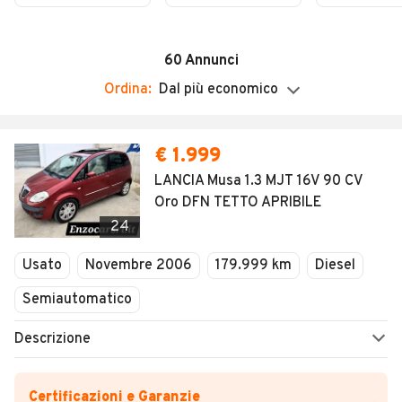
2022
APRIBILE
Domenica
135000KM
09:00 / 20:00
60
Annunci
Ordina:
Dal più economico
€ 1.999
LANCIA Musa 1.3 MJT 16V 90 CV
Oro DFN TETTO APRIBILE
24
Usato
Novembre 2006
179.999 km
Diesel
Semiautomatico
Descrizione
Certificazioni e Garanzie