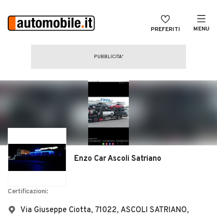
MENU
PREFERITI
CERCA
VENDI
Auto
MAGAZINE
Auto usate
ACCEDI
Auto Km 0
Auto Nuove
Noleggio a lungo termine
Enzo Car Ascoli Satriano
Auto d'epoca
Moto
Certificazioni:
Camper
Via Giuseppe Ciotta, 71022, ASCOLI SATRIANO,