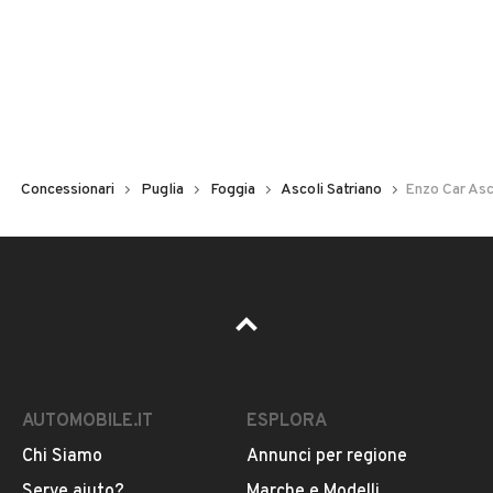
Concessionari
Puglia
Foggia
Ascoli Satriano
Enzo Car Asc
AUTOMOBILE.IT
ESPLORA
Chi Siamo
Annunci per regione
Serve aiuto?
Marche e Modelli