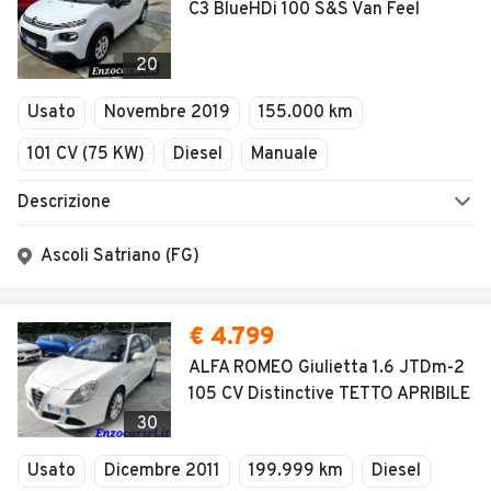
C3 BlueHDi 100 S&S Van Feel
20
Usato
Novembre 2019
155.000 km
101 CV (75 KW)
Diesel
Manuale
Descrizione
Ascoli Satriano (FG)
€ 4.799
ALFA ROMEO Giulietta 1.6 JTDm-2
105 CV Distinctive TETTO APRIBILE
30
Usato
Dicembre 2011
199.999 km
Diesel