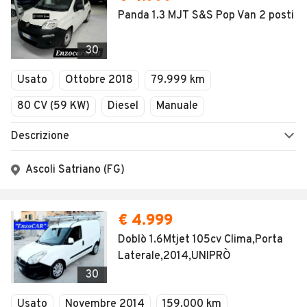
Panda 1.3 MJT S&S Pop Van 2 posti
30
Usato
Ottobre 2018
79.999 km
80 CV (59 KW)
Diesel
Manuale
Descrizione
Ascoli Satriano (FG)
€ 4.999
Doblò 1.6Mtjet 105cv Clima,Porta
Laterale,2014,UNIPRÒ
30
Usato
Novembre 2014
159.000 km