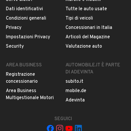
Dati identificativi
Tutte le auto usate
Condizioni generali
Tipi di veicoli
Privacy
Concessionari in Italia
Impostazioni Privacy
Articoli del Magazine
Security
Valutazione auto
AREA BUSINESS
AUTOMOBILE.IT È PARTE
DI ADEVINTA
Registrazione
concessionario
subito.it
Area Business
mobile.de
Multigestionale Motori
Adevinta
SEGUICI