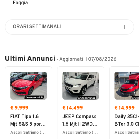
Veicoli Commerciali
Foggia
Concessionari
ORARI SETTIMANALI
Lunedì
08:00 / 20:30
Martedì
Ultimi Annunci
- Aggiornati il
07/08/2026
08:00 / 20:30
Mercoledì
08:00 / 20:30
Giovedì
08:00 / 20:30
Venerdì
€ 9.999
€ 14.499
€ 14.999
08:00 / 20:30
FIAT Tipo 1.6
JEEP Compass
Daily 35C
Sabato
Mjt S&S 5 porte
1.6 Mjt II 2WD
BTor 3.0 
08:00 / 20:30
City Sport
Limited TETTO
PM Cab.
Ascoli Satriano (FG)
Ascoli Satriano (FG)