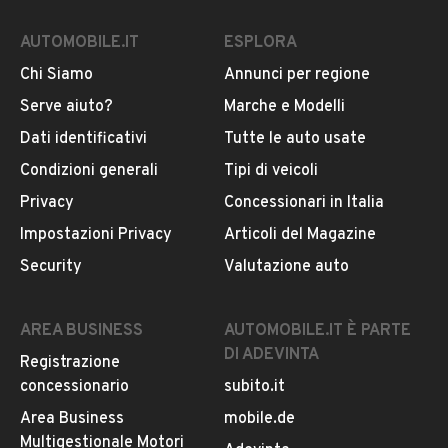
AUTOMOBILE.IT
ESPLORA
Chi Siamo
Annunci per regione
Serve aiuto?
Marche e Modelli
Dati identificativi
Tutte le auto usate
Condizioni generali
Tipi di veicoli
Privacy
Concessionari in Italia
Impostazioni Privacy
Articoli del Magazine
Security
Valutazione auto
AREA BUSINESS
AUTOMOBILE.IT È PARTE
DI ADEVINTA
Registrazione
concessionario
subito.it
Area Business
mobile.de
Multigestionale Motori