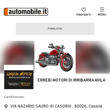
MENU
PREFERITI
CERCA
VENDI
Auto
MAGAZINE
Auto usate
ACCEDI
Auto Km 0
Auto Nuove
Noleggio a lungo termine
ERREBI MOTORI DI IRRIBARRA AVILA
Auto d'epoca
Moto
Certificazioni:
Camper
VIA NAZARIO SAURO 41 CASORIA , 80026, Casoria