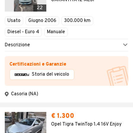
GARANTITA 12 MESI
22
Usato
Giugno 2006
300.000 km
Diesel - Euro 4
Manuale
Descrizione
Certificazioni e Garanzie
Storia del veicolo
Casoria (NA)
€ 1.300
Opel Tigra TwinTop 1.4 16V Enjoy