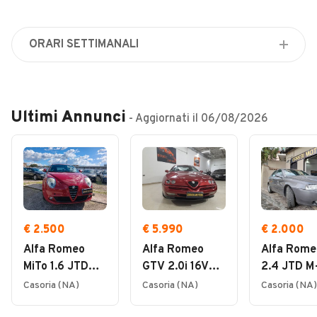
Veicoli Commerciali
Concessionari
ORARI SETTIMANALI
Lunedì
Chiuso
Martedì
Ultimi Annunci
- Aggiornati il
06/08/2026
Chiuso
Mercoledì
Chiuso
Giovedì
Chiuso
Venerdì
€ 2.500
€ 5.990
€ 2.000
Chiuso
Alfa Romeo
Alfa Romeo
Alfa Rome
Sabato
MiTo 1.6 JTDm
GTV 2.0i 16V
2.4 JTD M
Chiuso
16V Distinctive
Twin Spark
20V 185cv
Casoria (NA)
Casoria (NA)
Casoria (NA)
Domenica