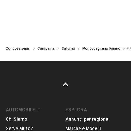
Concessionari
Campania
Salerno
Pontecagnano Faiano
F.
AUTOMOBILE.IT
ESPLORA
Chi Siamo
Annunci per regione
Serve aiuto?
Marche e Modelli