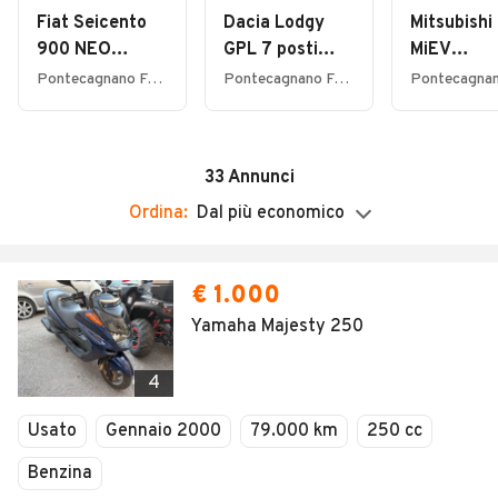
Chiuso
Fiat Seicento
Dacia Lodgy
Mitsubishi 
Domenica
900 NEO
GPL 7 posti
MiEV
Chiuso
PATENTATO
Prestige
ELETTRIC
Pontecagnano Faiano (SA)
Pontecagnano Faiano (SA)
33
Annunci
Ordina:
Dal più economico
€ 1.000
Yamaha Majesty 250
4
Usato
Gennaio 2000
79.000 km
250 cc
Benzina