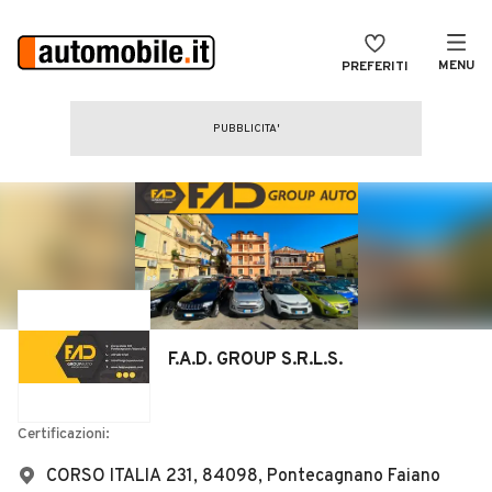
MENU
PREFERITI
CERCA
VENDI
Auto
MAGAZINE
Auto usate
ACCEDI
Auto Km 0
Auto Nuove
Noleggio a lungo termine
F.A.D. GROUP S.R.L.S.
Auto d'epoca
Moto
Certificazioni:
Camper
CORSO ITALIA 231, 84098, Pontecagnano Faiano