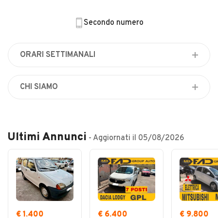
Veicoli Commerciali
Secondo numero
Concessionari
ORARI SETTIMANALI
Lunedì
Chiuso
CHI SIAMO
Martedì
Vendita auto
Chiuso
Mercoledì
Ultimi Annunci
Chiuso
- Aggiornati il
05/08/2026
Giovedì
Chiuso
Venerdì
Chiuso
Sabato
€ 1.400
€ 6.400
€ 9.800