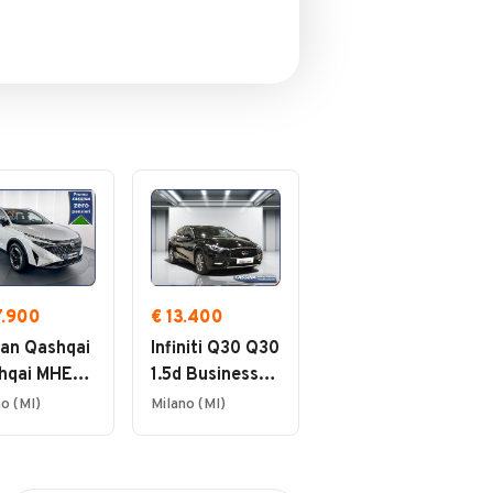
7.900
€ 13.400
san Qashqai
Infiniti Q30 Q30
hqai MHEV
1.5d Business
CV Xtronic
109cv
o (MI)
Milano (MI)
onnecta