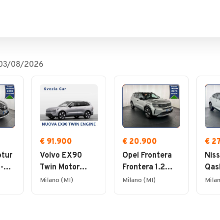
03/08/2026
€ 91.900
€ 20.900
€ 2
ptur
Volvo EX90
Opel Frontera
Nis
-
Twin Motor
Frontera 1.2
Qas
Ultra AWD
hybrid GS
158 
Milano (MI)
Milano (MI)
Milan
v
145cv edct
N-C