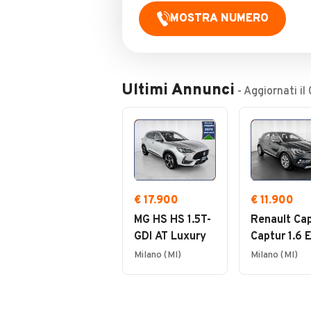
MOSTRA NUMERO
Ultimi Annunci
- Aggiornati il
€ 17.900
€ 11.900
MG HS HS 1.5T-
Renault Ca
GDI AT Luxury
Captur 1.6 E
Tech phev
Milano (MI)
Milano (MI)
Intens 160c
auto