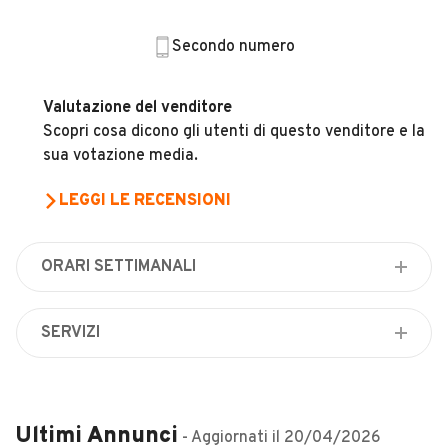
Veicoli Commerciali
Secondo numero
Concessionari
Valutazione del venditore
Scopri cosa dicono gli utenti di questo venditore e la
sua votazione media.
LEGGI LE RECENSIONI
ORARI SETTIMANALI
Lunedì
08:30 - 13:00 / 14:30 - 19:30
SERVIZI
Martedì
Finanziamenti
08:30 - 13:00 / 14:30 - 19:30
Controllo
Mercoledì
Autolavaggio
Ultimi Annunci
08:30 - 13:00 / 14:30 - 19:30
- Aggiornati il
20/04/2026