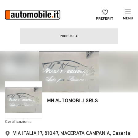
MENU
PREFERITI
CERCA
VENDI
Auto
MAGAZINE
Auto usate
ACCEDI
Auto Km 0
Auto Nuove
Noleggio a lungo termine
MN AUTOMOBILI SRLS
Auto d'epoca
Moto
Certificazioni:
Camper
VIA ITALIA 17, 81047, MACERATA CAMPANIA, Caserta