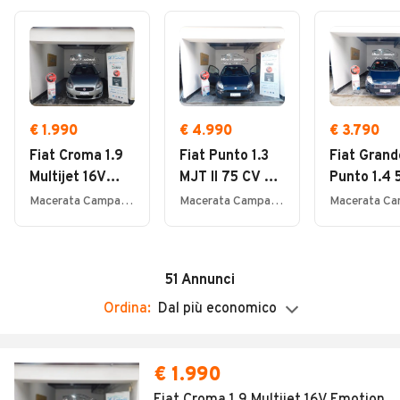
Sanificazione interni
Giovedì
08:30 - 13:00 / 14:30 - 19:30
Consegna a domicilio
Venerdì
Rivendita Motorini/Scooter
08:30 - 13:00 / 14:30 - 19:30
Officina
Sabato
Test Drive a domicilio
€ 1.990
€ 4.990
€ 3.790
08:30 - 13:00 / 14:00 - 16:30
Fiat Croma 1.9
Fiat Punto 1.3
Fiat Grand
Domenica
Multijet 16V
MJT II 75 CV 5
Punto 1.4 
Chiuso
Emotion
porte Lounge
porte Actu
Macerata Campania (CE)
Macerata Campania (CE)
51
Annunci
Ordina:
Dal più economico
€ 1.990