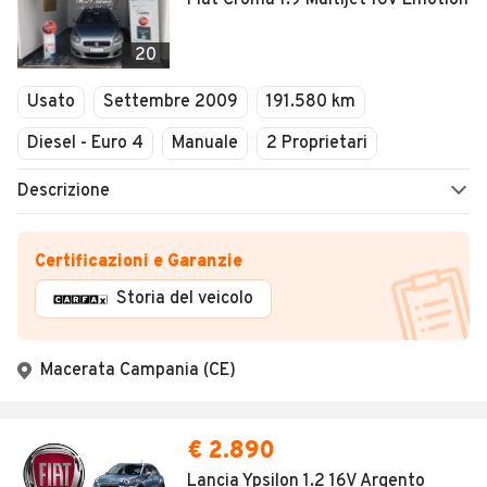
Fiat Croma 1.9 Multijet 16V Emotion
20
Usato
Settembre 2009
191.580 km
Diesel - Euro 4
Manuale
2 Proprietari
Descrizione
Certificazioni e Garanzie
Storia del veicolo
Macerata Campania (CE)
€ 2.890
Lancia Ypsilon 1.2 16V Argento