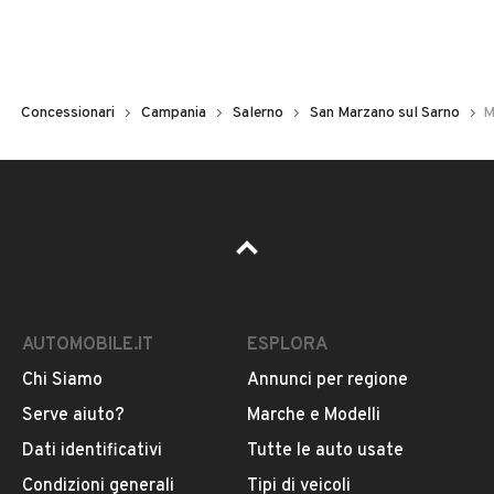
Concessionari
Campania
Salerno
San Marzano sul Sarno
M
AUTOMOBILE.IT
ESPLORA
Chi Siamo
Annunci per regione
Serve aiuto?
Marche e Modelli
Dati identificativi
Tutte le auto usate
Condizioni generali
Tipi di veicoli