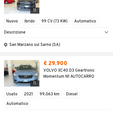
11
Nuovo
Ibrido
99 CV (73 KW)
Automatico
Descrizione
San Marzano sul Sarno (SA)
€ 29.900
VOLVO XC40 D3 Geartronic
Momentum N1 AUTOCARRO
11
Usato
2021
99.063 km
Diesel
Automatico