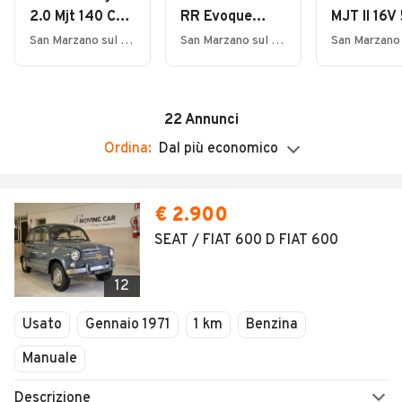
Domenica
2.0 Mjt 140 CV
RR Evoque
MJT II 16V 
Chiuso
4WD
2.0D 180 CV
Lounge
San Marzano sul Sarno (SA)
San Marzano sul Sarno (SA)
AD.Longitude
AWD Auto
22
Annunci
Ordina:
Dal più economico
€ 2.900
SEAT / FIAT 600 D FIAT 600
12
Usato
Gennaio 1971
1 km
Benzina
Manuale
Descrizione