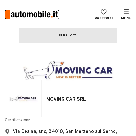
MENU
PREFERITI
CERCA
VENDI
Auto
MAGAZINE
Auto usate
ACCEDI
Auto Km 0
Auto Nuove
Noleggio a lungo termine
MOVING CAR SRL
Auto d'epoca
Moto
Certificazioni:
Camper
Via Cesina, snc, 84010, San Marzano sul Sarno,