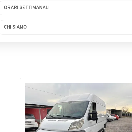
ORARI SETTIMANALI
Lunedì
Chiuso
CHI SIAMO
Martedì
Chiuso
vendita veicoli usati
Mercoledì
Chiuso
Giovedì
Chiuso
Venerdì
Chiuso
Sabato
Chiuso
Domenica
Chiuso