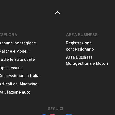
ESPLORA
AREA BUSINESS
Annunci per regione
Registrazione
concessionario
Marche e Modelli
Area Business
Tutte le auto usate
Multigestionale Motori
Tipi di veicoli
Concessionari in Italia
Articoli del Magazine
Valutazione auto
SEGUICI