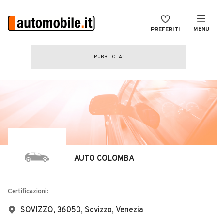
MENU
PREFERITI
CERCA
VENDI
Auto
MAGAZINE
Auto usate
ACCEDI
Auto Km 0
Auto Nuove
Noleggio a lungo termine
AUTO COLOMBA
Auto d'epoca
Moto
Certificazioni:
Camper
SOVIZZO, 36050, Sovizzo, Venezia