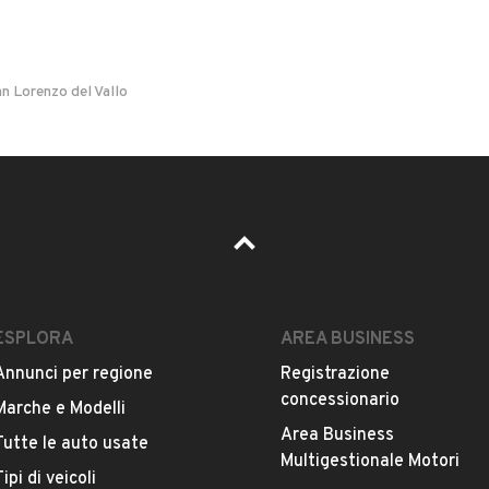
n Lorenzo del Vallo
ESPLORA
AREA BUSINESS
Annunci per regione
Registrazione
concessionario
Marche e Modelli
Area Business
Tutte le auto usate
Multigestionale Motori
Tipi di veicoli