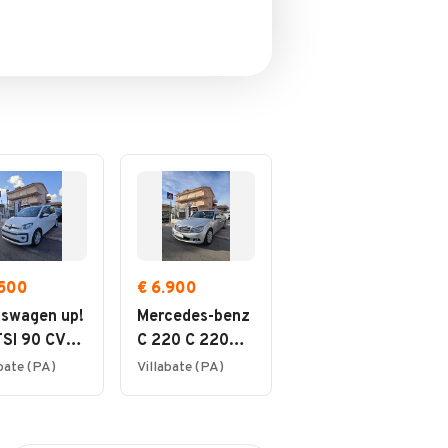
.500
€ 6.900
kswagen up!
Mercedes-benz
TSI 90 CV
C 220 C 220
high up!
CDI cat
abate (PA)
Villabate (PA)
Avantgarde
Sport