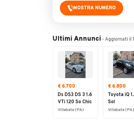
MOSTRA NUMERO
Ultimi Annunci
- Aggiornati il
€ 6.700
€ 6.800
Ds DS3 DS 3 1.6
Toyota iQ 1
VTi 120 So Chic
Sol
Villabate (PA)
Villabate (PA)