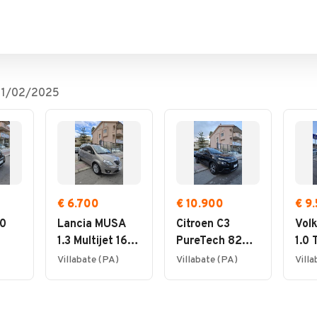
11/02/2025
€ 6.700
€ 10.900
€ 9
.0
Lancia MUSA
Citroen C3
Vol
1.3 Multijet 16V
PureTech 82
1.0 
90 CV Platino
Feel
5p. 
Villabate (PA)
Villabate (PA)
Vill