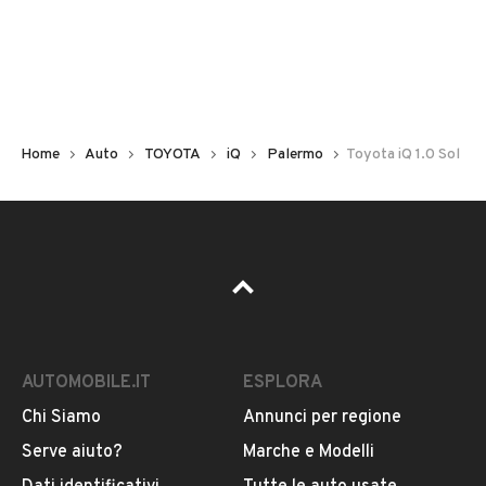
Non hai il numero di targa? Cercalo nelle foto del veicolo
o contatta
il venditore al telefono
o
via e-mail
per
riceverlo.
Home
Auto
TOYOTA
iQ
Palermo
Toyota iQ 1.0 Sol
AUTOMOBILE.IT
ESPLORA
Chi Siamo
Annunci per regione
Pubblicità
Serve aiuto?
Marche e Modelli