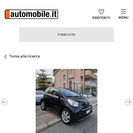
MENU
PREFERITI
CERCA
VENDI
Auto
MAGAZINE
Auto usate
Torna alla ricerca
ACCEDI
Auto Km 0
Auto Nuove
Noleggio a lungo termine
Auto d'epoca
Moto
Camper