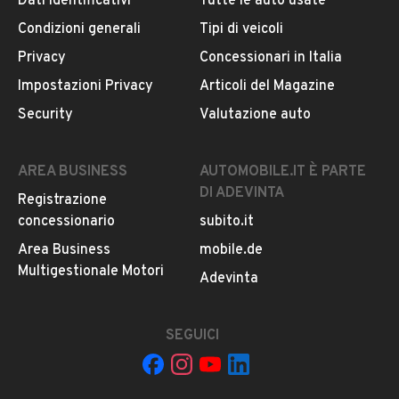
Dati identificativi
Tutte le auto usate
Condizioni generali
Tipi di veicoli
DESCRIZIONE
Privacy
Concessionari in Italia
TOYOTA IQANNO 20101.0 BENZINA68 CAVALLI174.000
Impostazioni Privacy
Articoli del Magazine
KMCAMBIO MANUALE NEOPATENTATOPREZZO: 6800€12
Security
Valutazione auto
MESI DI GARANZIA ACCETTIAMO PERMUTA
MOSTRA NUMERO
AREA BUSINESS
AUTOMOBILE.IT È PARTE
DI ADEVINTA
Registrazione
INFORMAZIONI VEICOLO
concessionario
subito.it
DATI BASE
CONSUMI
ESTETICA E CONDIZ
Area Business
mobile.de
Multigestionale Motori
Adevinta
Tipologia
USATO
SEGUICI
Marca
TOYOTA