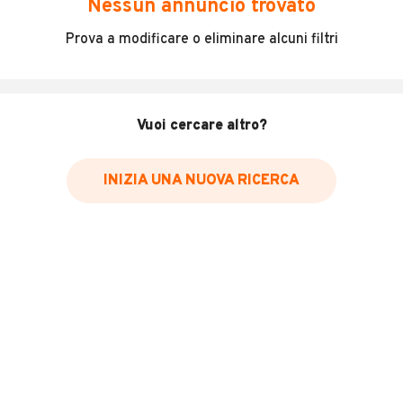
Nessun annuncio trovato
Incidenti in cui è stato coinvolto il veicolo
Prova a modificare o eliminare alcuni filtri
L'ultima lettura del contachilometri
Data e luogo di immatricolazione
Data e luogo delle revisioni effettuate
Vuoi cercare altro?
Importazioni
INIZIA UNA NUOVA RICERCA
Inserisci il numero di targa per verificare la disponibilità
del report.
Per saperne di più su CARFAX visita
il sito web
VERIFICA DISPONIBILITÀ REPORT