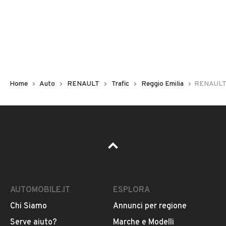
Non hai il numero di targa? Cercalo nelle foto del veicolo
o contatta
il venditore al telefono
o
via e-mail
per
riceverlo.
Home
Auto
RENAULT
Trafic
Reggio Emilia
RENAULT T
AUTOMOBILE.IT
ESPLORA
Chi Siamo
Annunci per regione
Pubblicità
Serve aiuto?
Marche e Modelli