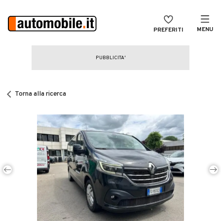
MENU
PREFERITI
CERCA
VENDI
Auto
MAGAZINE
Auto usate
Torna alla ricerca
ACCEDI
Auto Km 0
Auto Nuove
Noleggio a lungo termine
Auto d'epoca
Moto
Camper