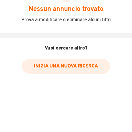
scegliere in modo trasparente e sicuro, come:
Nessun annuncio trovato
Incidenti in cui è stato coinvolto il veicolo
Prova a modificare o eliminare alcuni filtri
L'ultima lettura del contachilometri
Data e luogo di immatricolazione
Data e luogo delle revisioni effettuate
Vuoi cercare altro?
Importazioni
INIZIA UNA NUOVA RICERCA
Inserisci il numero di targa per verificare la disponibilità
del report.
Per saperne di più su CARFAX visita
il sito web
VERIFICA DISPONIBILITÀ REPORT