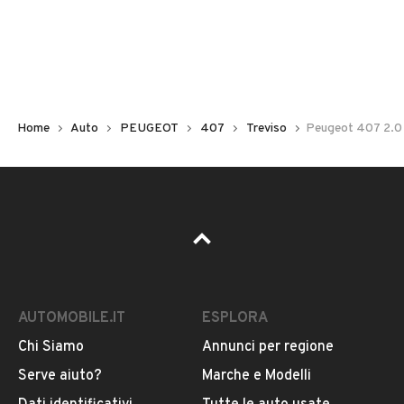
Non hai il numero di targa? Cercalo nelle foto del veicolo
o contatta
il venditore al telefono
o
via e-mail
per
riceverlo.
Home
Auto
PEUGEOT
407
Treviso
Peugeot 407 2.0
AUTOMOBILE.IT
ESPLORA
Chi Siamo
Annunci per regione
Pubblicità
Serve aiuto?
Marche e Modelli