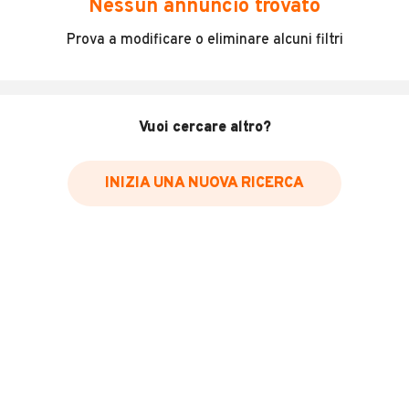
Nessun annuncio trovato
Incidenti in cui è stato coinvolto il veicolo
Prova a modificare o eliminare alcuni filtri
L'ultima lettura del contachilometri
Data e luogo di immatricolazione
Data e luogo delle revisioni effettuate
Vuoi cercare altro?
Importazioni
INIZIA UNA NUOVA RICERCA
Inserisci il numero di targa per verificare la disponibilità
del report.
Per saperne di più su CARFAX visita
il sito web
VERIFICA DISPONIBILITÀ REPORT