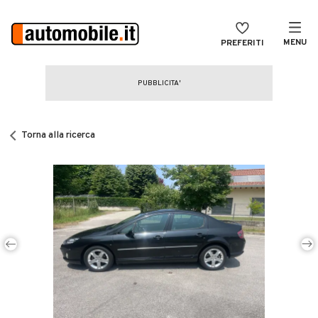
MENU
PREFERITI
CERCA
VENDI
Auto
MAGAZINE
Auto usate
Torna alla ricerca
ACCEDI
Auto Km 0
Auto Nuove
Noleggio a lungo termine
Auto d'epoca
Moto
Camper