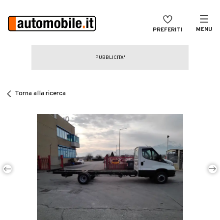
MENU
PREFERITI
CERCA
VENDI
Auto
MAGAZINE
Auto usate
Torna alla ricerca
ACCEDI
Auto Km 0
Auto Nuove
Noleggio a lungo termine
Auto d'epoca
Moto
Camper