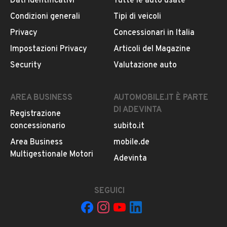
Dati identificativi
Tutte le auto usate
Altro
Condizioni generali
Tipi di veicoli
IVA deducibile
CONTATTA IL VENDITORE
Privacy
Concessionari in Italia
Il veicolo è ancora disponibile?
Impostazioni Privacy
Articoli del Magazine
Il prezzo è trattabile?
Security
Valutazione auto
Offrite finanziamenti?
Accettate permute?
AREA BUSINESS
AUTOMOBILE.IT È PARTE
DI ADEVINTA
È possibile vedere più foto?
Registrazione
concessionario
subito.it
Area Business
mobile.de
Multigestionale Motori
Adevinta
SEGUICI
Il tuo nome: