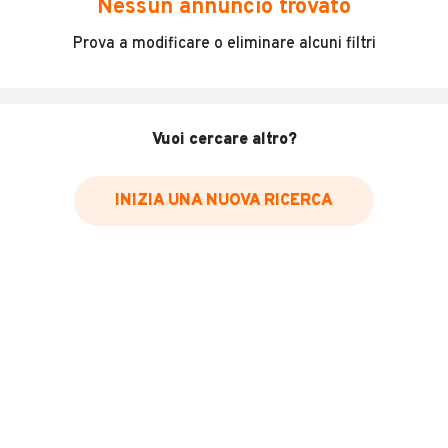
Nessun annuncio trovato
Disponibilità di telai nuovi nazionali Iveco Daily 70C18
Prova a modificare o eliminare alcuni filtri
per allestimento soccorso stradale
Diversi colori e opzioni
Contattare per prezzo e maggiori informazioni 0171-
402191 o scrivere a
MANDA UNA MAIL
Vuoi cercare altro?
INFORMAZIONI VEICOLO
INIZIA UNA NUOVA RICERCA
Marca
Iveco
Immatricolazione
2024
Carburante
Diesel