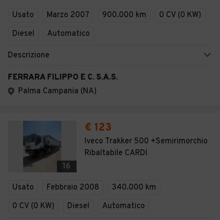
Usato
Marzo 2007
900.000 km
0 CV (0 KW)
Diesel
Automatico
Descrizione
FERRARA FILIPPO E C. S.A.S.
Palma Campania (NA)
€ 123
Iveco Trakker 500 +Semirimorchio
Ribaltabile CARDI
16
Usato
Febbraio 2008
340.000 km
0 CV (0 KW)
Diesel
Automatico