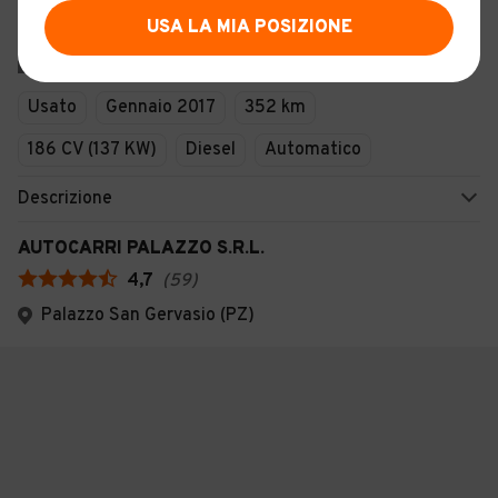
IVECO EUROCARGO ML 75E19 (C51)
USA LA MIA POSIZIONE
12
Usato
Gennaio 2017
352 km
186 CV (137 KW)
Diesel
Automatico
Descrizione
AUTOCARRI PALAZZO S.R.L.
4,7
(
59
)
Palazzo San Gervasio (PZ)