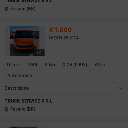
TRUCK SERVICE S.R.L.
Fasano (BR)
€ 1.000
IVECO 35 C 14
12
Usato
2019
0 km
0 CV (0 KW)
Altro
Automatico
Descrizione
TRUCK SERVICE S.R.L.
Fasano (BR)