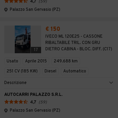
4,7
(
59
)
Palazzo San Gervasio (PZ)
€ 150
IVECO ML 120E25 - CASSONE
RIBALTABILE TRIL. CON GRU
DIETRO CABINA - BLOC. DIFF. (C17)
17
Usato
Aprile 2015
249.688 km
251 CV (185 KW)
Diesel
Automatico
Descrizione
AUTOCARRI PALAZZO S.R.L.
4,7
(
59
)
Palazzo San Gervasio (PZ)