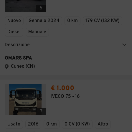
6
Nuovo
Gennaio 2024
0 km
179 CV (132 KW)
Diesel
Manuale
Descrizione
OMARS SPA
Cuneo (CN)
€ 1.000
IVECO 75 - 16
7
Usato
2016
0 km
0 CV (0 KW)
Altro