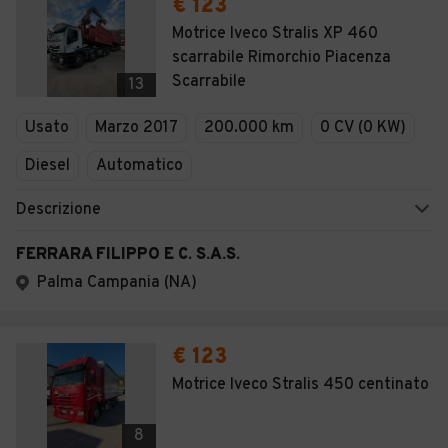
€ 123
Motrice Iveco Stralis XP 460
scarrabile Rimorchio Piacenza
Scarrabile
13
Usato
Marzo 2017
200.000 km
0 CV (0 KW)
Diesel
Automatico
Descrizione
FERRARA FILIPPO E C. S.A.S.
Palma Campania (NA)
€ 123
Motrice Iveco Stralis 450 centinato
8