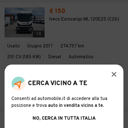
€ 150
Iveco Eurocargo ML 120E25 (C26)
14
Usato
Giugno 2017
274.757 km
251 CV (185 KW)
Diesel
Automatico
Descrizione
AUTOCARRI PALAZZO S.R.L.
CERCA VICINO A TE
4,7
(
59
)
Consenti ad automobile.it di accedere alla tua
Palazzo San Gervasio (PZ)
posizione e trova
auto in vendita vicino a te
.
NO, CERCA IN TUTTA ITALIA
€ 150