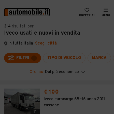
MENU
PREFERITI
CERCA
314
risultati
per
Iveco usati e nuovi in vendita
VENDI
Auto
MAGAZINE
Auto usate
In tutta Italia
Scegli città
ACCEDI
Auto Km 0
FILTRI
TIPO DI VEICOLO
MARCA
1
Auto Nuove
Ordina:
Dal più economico
Noleggio a lungo termine
Auto d'epoca
€ 100
Moto
Iveco eurocargo 65e16 anno 2011
cassone
Camper
11