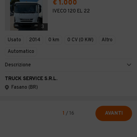
€ 1.000
IVECO 120 EL 22
3
Usato
2014
0 km
0 CV (0 KW)
Altro
Automatico
Descrizione
TRUCK SERVICE S.R.L.
Fasano (BR)
1
/
16
AVANTI