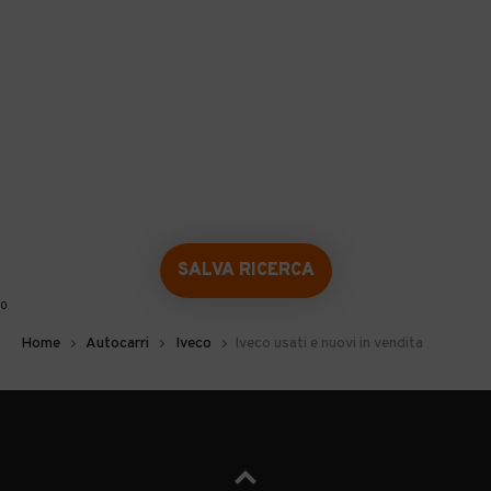
SALVA RICERCA
0
Home
Autocarri
Iveco
Iveco usati e nuovi in vendita