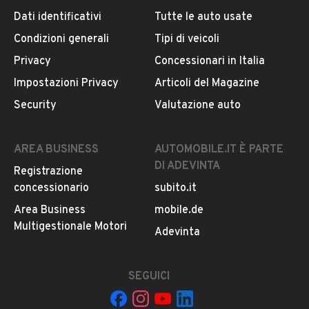
Cilindrata
Dati identificativi
Tutte le auto usate
Iscritto da meno di un anno
0 cm³
Condizioni generali
Tipi di veicoli
VIA NUOVA SARNO, 430, 80036, 80036, Napoli
Privacy
Concessionari in Italia
Impostazioni Privacy
Articoli del Magazine
MOSTRA NUMERO
Security
Valutazione auto
CONTATTA IL VENDITORE
AREA BUSINESS
AUTOMOBILE.IT È PARTE
DI ADEVINTA
Registrazione
Il veicolo è ancora disponibile?
concessionario
subito.it
Il prezzo è trattabile?
Area Business
mobile.de
Offrite finanziamenti?
Multigestionale Motori
Adevinta
Accettate permute?
È possibile vedere più foto?
SEGUICI
Quali sono le condizioni della garanzia?