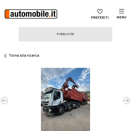
MENU
PREFERITI
CERCA
VENDI
Auto
MAGAZINE
Auto usate
Torna alla ricerca
ACCEDI
Auto Km 0
Auto Nuove
Noleggio a lungo termine
Auto d'epoca
Moto
Camper