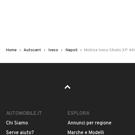
Immatricolazione
2017
Chilometri
200.000
Home
Autocarri
Iveco
Napoli
Motrice Iveco Stralis XP 46
Carburante
Diesel
Tipologia
VEDI TUTTI
Altro
AUTOMOBILE.IT
ESPLORA
Usato / Nuovo
VENDITORE
Usato
Chi Siamo
Annunci per regione
Serve aiuto?
Marche e Modelli
FERRARA FILIPPO E C. S.A.S.