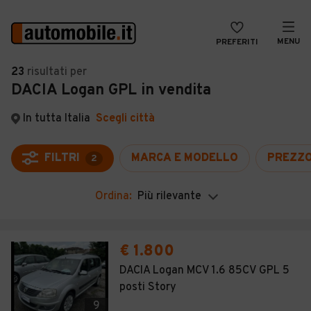
MENU
PREFERITI
CERCA
23
risultati
per
DACIA Logan GPL in vendita
VENDI
Auto
MAGAZINE
Auto usate
In tutta Italia
Scegli città
ACCEDI
Auto Km 0
FILTRI
MARCA E MODELLO
PREZZ
2
Auto Nuove
Ordina:
Più rilevante
Noleggio a lungo termine
Auto d'epoca
€ 1.800
Moto
DACIA Logan MCV 1.6 85CV GPL 5
posti Story
Camper
9