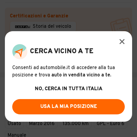
Certificazioni e Garanzie
Storia del veicolo
ROSY CAR DI RIVITTI ROSSELLA
CERCA VICINO A TE
4,8
(
23
)
Ottaviano (NA)
Consenti ad automobile.it di accedere alla tua
posizione e trova
auto in vendita vicino a te
.
€ 6.250
NO, CERCA IN TUTTA ITALIA
Dacia Logan MCV 0.9 TCe 12V 90CV
TurboGPL Start&Stop Lauréate
USA LA MIA POSIZIONE
21
Usato
Marzo 2016
135.000 km
GPL - Euro 6
Manuale