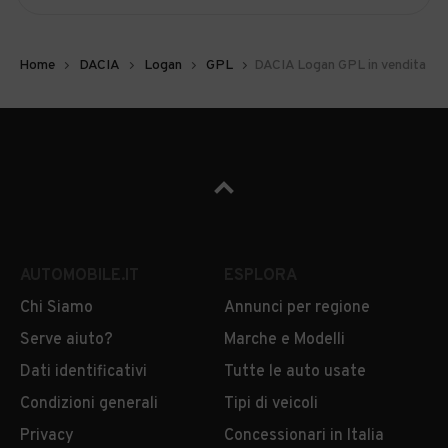
Home
DACIA
Logan
GPL
DACIA Logan GPL in vendita
AUTOMOBILE.IT
ESPLORA
Chi Siamo
Annunci per regione
Serve aiuto?
Marche e Modelli
Dati identificativi
Tutte le auto usate
Condizioni generali
Tipi di veicoli
Privacy
Concessionari in Italia