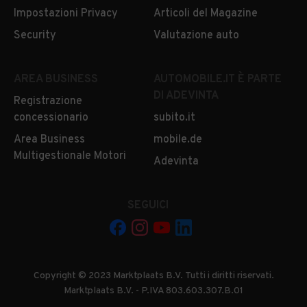
Impostazioni Privacy
Articoli del Magazine
Security
Valutazione auto
AREA BUSINESS
AUTOMOBILE.IT È PARTE
DI ADEVINTA
Registrazione
concessionario
subito.it
Area Business
mobile.de
Multigestionale Motori
Adevinta
SEGUICI
Copyright © 2023 Marktplaats B.V. Tutti i diritti riservati.
Marktplaats B.V. - P.IVA 803.603.307.B.01