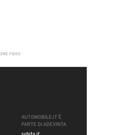
SONE FISSO
AUTOMOBILE.IT È
PARTE DI ADEVINTA
subito.it