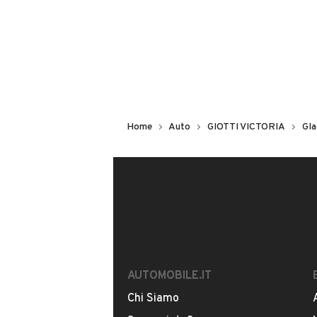
2 o 3 porte
BELLANI OTTAVIO S.R.L
Cilindrata
Iscritto da 4 anni
1493 cm³
Valutazione del venditore
Scopri cosa dicono gli utenti di 
Home
Auto
GIOTTI VICTORIA
Gla
LEGGI LE RECENSIONI
VIA CAVALIERI DI VITTORIO VENET
MOSTRA NUMERO
Notifiche chiamate attive
AUTOMOBILE.IT
Questo venditore
riceverà un’e-ma
Chi Siamo