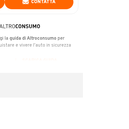
CONTATTA
gi la
guida di Altroconsumo
per
uistare e vivere l’auto in sicurezza
SCARICA GUIDA