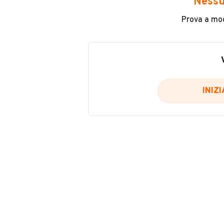
INFORMAZIONI VEICOLO
Nessu
Prova a modi
DATI BASE
CONSUMI
Tipologia
NUOVO
INIZ
Modello
Gladiator
Carburante
Benzina
Potenza
74 kW (100 CV)
Numero di porte
VENDITORE