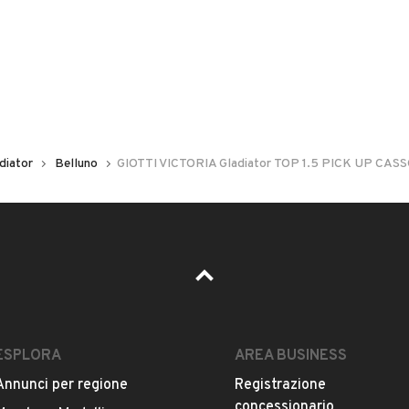
2 posti
.
Carrozzeria
Altro
questo venditore e la sua votazione media.
diator
Belluno
GIOTTI VICTORIA Gladiator TOP 1.5 PICK UP CAS
O, 21, 32032, FELTRE, Belluno
ESPLORA
AREA BUSINESS
il di notifica
per ogni chiamata ricevuta.
Annunci per regione
Registrazione
concessionario