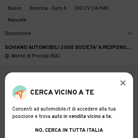
Nuovo
Benzina - Euro 6
100 CV (74 KW)
Manuale
Descrizione
SCHIANO AUTOMOBILI 2000 SOCIETA' A RESPONSABILITA' LIMITATA
Monte di Procida (NA)
CERCA VICINO A TE
Consenti ad automobile.it di accedere alla tua
posizione e trova
auto in vendita vicino a te
.
NO, CERCA IN TUTTA ITALIA