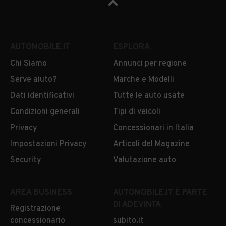
AUTOMOBILE.IT
ESPLORA
Chi Siamo
Annunci per regione
Serve aiuto?
Marche e Modelli
Dati identificativi
Tutte le auto usate
Condizioni generali
Tipi di veicoli
Privacy
Concessionari in Italia
Impostazioni Privacy
Articoli del Magazine
Security
Valutazione auto
AREA BUSINESS
AUTOMOBILE.IT È PARTE
DI ADEVINTA
Registrazione
concessionario
subito.it