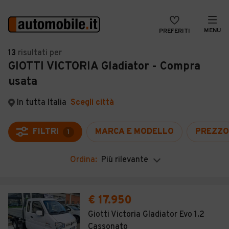
MENU
PREFERITI
CERCA
13
risultati
per
GIOTTI VICTORIA Gladiator - Compra
VENDI
Auto
usata
MAGAZINE
Auto usate
In tutta Italia
Scegli città
ACCEDI
Auto Km 0
Auto Nuove
FILTRI
MARCA E MODELLO
PREZZO
1
Noleggio a lungo termine
Ordina:
Più rilevante
Auto d'epoca
Moto
€ 17.950
Camper
Giotti Victoria Gladiator Evo 1.2
Cassonato