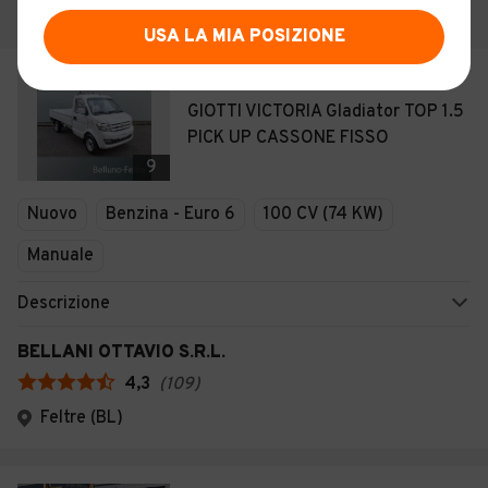
USA LA MIA POSIZIONE
€ 17.900
GIOTTI VICTORIA Gladiator TOP 1.5
PICK UP CASSONE FISSO
9
Nuovo
Benzina - Euro 6
100 CV (74 KW)
Manuale
Descrizione
BELLANI OTTAVIO S.R.L.
4,3
(
109
)
Feltre (BL)