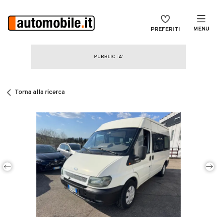
MENU
PREFERITI
CERCA
VENDI
Auto
MAGAZINE
Auto usate
Torna alla ricerca
ACCEDI
Auto Km 0
Auto Nuove
Noleggio a lungo termine
Auto d'epoca
Moto
Camper