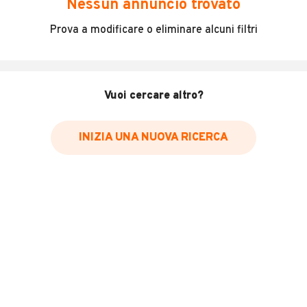
Nessun annuncio trovato
Furgone perfetto in tutto no email no messaggi solo
Prova a modificare o eliminare alcuni filtri
chiamate grazie
INFORMAZIONI VEICOLO
Vuoi cercare altro?
Marca
Ford
INIZIA UNA NUOVA RICERCA
Immatricolazione
2005
Chilometri
200.000
Carburante