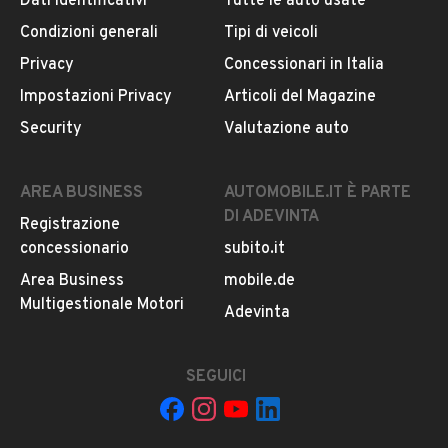
Dati identificativi
Tutte le auto usate
Questo venditore
riceverà un’e-mail di notifica
per
ogni chiamata ricevuta.
Condizioni generali
Tipi di veicoli
Privacy
Concessionari in Italia
CONTATTA IL VENDITORE
Impostazioni Privacy
Articoli del Magazine
Security
Valutazione auto
Il veicolo è ancora disponibile?
Il prezzo è trattabile?
AREA BUSINESS
AUTOMOBILE.IT È PARTE
Offrite finanziamenti?
DI ADEVINTA
Registrazione
Accettate permute?
concessionario
subito.it
È possibile vedere più foto?
Area Business
mobile.de
Quali sono le condizioni della garanzia?
Multigestionale Motori
Adevinta
SEGUICI