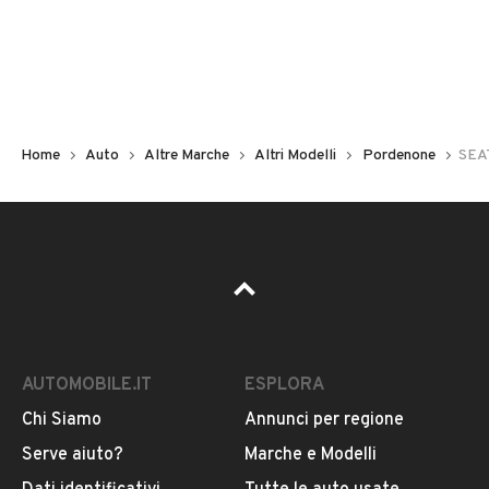
Non hai il numero di targa? Cercalo nelle foto del veicolo
o contatta
il venditore al telefono
o
via e-mail
per
riceverlo.
Home
Auto
Altre Marche
Altri Modelli
Pordenone
SEA
AUTOMOBILE.IT
ESPLORA
Chi Siamo
Annunci per regione
Pubblicità
Serve aiuto?
Marche e Modelli