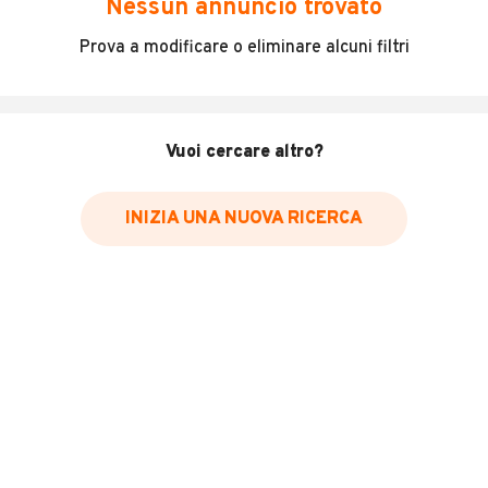
Nessun annuncio trovato
Incidenti in cui è stato coinvolto il veicolo
Prova a modificare o eliminare alcuni filtri
L'ultima lettura del contachilometri
Data e luogo di immatricolazione
Data e luogo delle revisioni effettuate
Vuoi cercare altro?
Importazioni
INIZIA UNA NUOVA RICERCA
Inserisci il numero di targa per verificare la disponibilità
del report.
Per saperne di più su CARFAX visita
il sito web
VERIFICA DISPONIBILITÀ REPORT