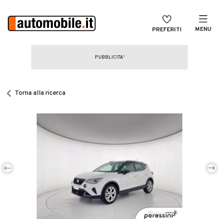
MENU
PREFERITI
CERCA
VENDI
Auto
MAGAZINE
Auto usate
Torna alla ricerca
ACCEDI
Auto Km 0
Auto Nuove
Noleggio a lungo termine
Auto d'epoca
Moto
Camper