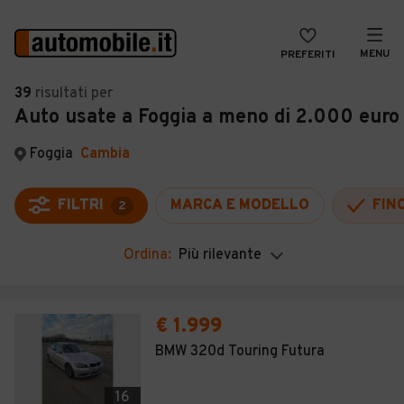
MENU
PREFERITI
CERCA
39
risultati
per
Auto usate a Foggia a meno di 2.000 euro
VENDI
Auto
MAGAZINE
Auto usate
Foggia
Cambia
ACCEDI
Auto Km 0
FILTRI
MARCA E MODELLO
FIN
2
Auto Nuove
Ordina:
Più rilevante
Noleggio a lungo termine
Auto d'epoca
€ 1.999
Moto
BMW 320d Touring Futura
Camper
16