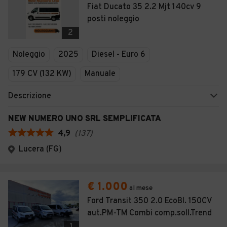
Fiat Ducato 35 2.2 Mjt 140cv 9
posti noleggio
2
Noleggio
2025
Diesel - Euro 6
179 CV (132 KW)
Manuale
Descrizione
NEW NUMERO UNO SRL SEMPLIFICATA
4,9
(
137
)
Lucera (FG)
€ 1.000
al mese
Ford Transit 350 2.0 EcoBl. 150CV
aut.PM-TM Combi comp.soll.Trend