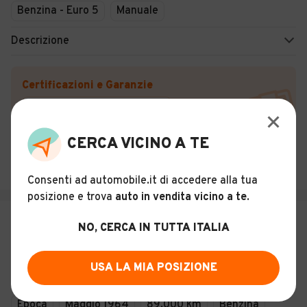
Benzina - Euro 5
Manuale
Descrizione
Certificazioni e Garanzie
Storia del veicolo
CERCA VICINO A TE
CORLEONE AUTOMOBILI
Vico del Gargano (FG)
Consenti ad automobile.it di accedere alla tua
posizione e trova
auto in vendita vicino a te
.
€ 1.000
NO, CERCA IN TUTTA ITALIA
Innocenti Morris IM3
USA LA MIA POSIZIONE
13
Epoca
Maggio 1964
89.000 km
Benzina