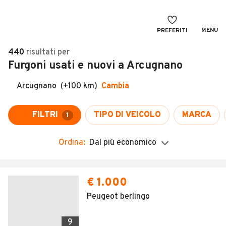
MENU
PREFERITI
CERCA
440
risultati
per
Furgoni usati e nuovi a Arcugnano
VENDI
Auto
MAGAZINE
Auto usate
Arcugnano
(+100 km)
Cambia
ACCEDI
Auto Km 0
FILTRI
TIPO DI VEICOLO
MARCA
1
Auto Nuove
Ordina:
Dal più economico
Noleggio a lungo termine
Auto d'epoca
€ 1.000
Moto
Peugeot berlingo
Camper
9