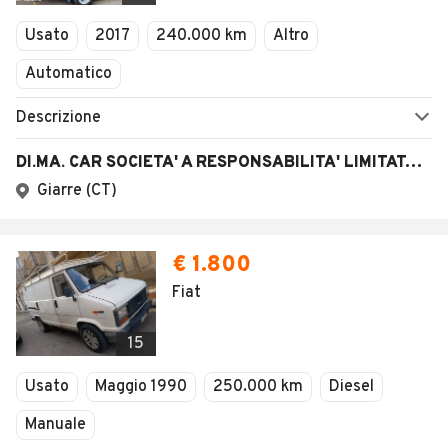
Veicoli Commerciali
Usato
2017
240.000 km
Altro
Concessionari
Automatico
Descrizione
DI.MA. CAR SOCIETA' A RESPONSABILITA' LIMITATA SEMPLIFICATA
Giarre (CT)
€ 1.800
Fiat
15
Usato
Maggio 1990
250.000 km
Diesel
Manuale