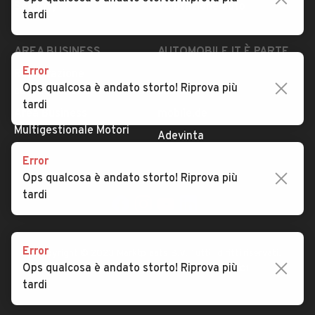
Security
Valutazione auto
tardi
AREA BUSINESS
AUTOMOBILE.IT È PARTE
DI ADEVINTA
Error
Registrazione
Ops qualcosa è andato storto! Riprova più
concessionario
subito.it
tardi
Area Business
mobile.de
Multigestionale Motori
Adevinta
Error
Ops qualcosa è andato storto! Riprova più
SEGUICI
tardi
Error
Copyright © 2023 Marktplaats B.V. Tutti i diritti riservati.
Ops qualcosa è andato storto! Riprova più
Marktplaats B.V. - P.IVA 803.603.307.B.01
tardi