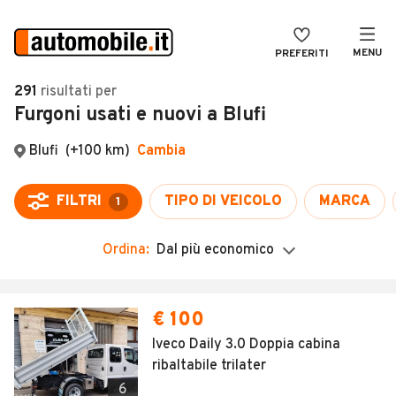
MENU
PREFERITI
CERCA
291
risultati
per
Furgoni usati e nuovi a Blufi
VENDI
Auto
MAGAZINE
Auto usate
Blufi
(+100 km)
Cambia
ACCEDI
Auto Km 0
FILTRI
TIPO DI VEICOLO
MARCA
1
Auto Nuove
Ordina:
Dal più economico
Noleggio a lungo termine
Auto d'epoca
€ 100
Moto
Iveco Daily 3.0 Doppia cabina
ribaltabile trilater
Camper
6