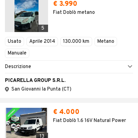
€ 3.990
Fiat Doblò metano
5
Usato
Aprile 2014
130.000 km
Metano
Manuale
Descrizione
PICARELLA GROUP S.R.L.
San Giovanni la Punta (CT)
€ 4.000
Fiat Doblò 1.6 16V Natural Power
13