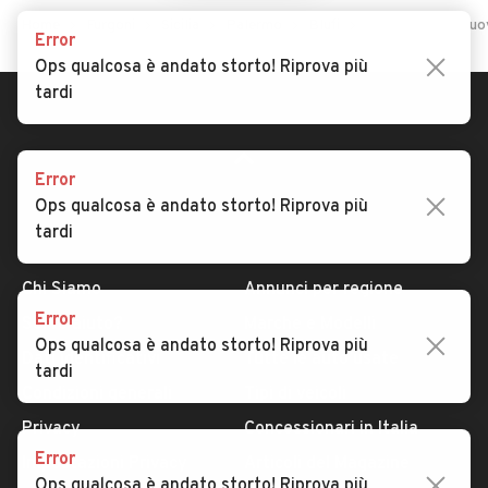
Home
Furgoni
Sicilia
Palermo
Blufi
Furgoni usati e nuov
Error
Ops qualcosa è andato storto! Riprova più
tardi
Error
Ops qualcosa è andato storto! Riprova più
tardi
AUTOMOBILE.IT
ESPLORA
Chi Siamo
Annunci per regione
Error
Serve aiuto?
Marche e Modelli
Ops qualcosa è andato storto! Riprova più
Dati identificativi
Tutte le auto usate
tardi
Condizioni generali
Tipi di veicoli
Privacy
Concessionari in Italia
Error
Impostazioni Privacy
Articoli del Magazine
Ops qualcosa è andato storto! Riprova più