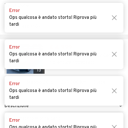
Descrizione
Error
Ops qualcosa è andato storto! Riprova più
CAR GROUP S.R.L.
tardi
Canicattì (AG)
€ 4.999
Error
Ops qualcosa è andato storto! Riprova più
Fiat Fiorino 1.3 MJT 95CV Cargo
tardi
Adventure Attrezzato
13
Usato
Maggio 2016
239.000 km
Diesel
Error
Ops qualcosa è andato storto! Riprova più
Manuale
tardi
Descrizione
Auto Antonio Montalbano
Error
Favara (AG)
Ops qualcosa è andato storto! Riprova più