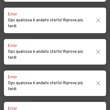
Auto usate Petralia Sottana
Auto usate Piana degli
Albanesi
Error
Ops qualcosa è andato storto! Riprova più
Auto usate Polizzi
Auto usate Pollina
tardi
Generosa
Auto usate Prizzi
Auto usate Roccamena
Error
Auto usate Roccapalumba
Auto usate San Cipirello
Ops qualcosa è andato storto! Riprova più
tardi
Auto usate San Giuseppe
Auto usate San Mauro
Jato
Castelverde
Auto usate Santa Cristina
Auto usate Santa Flavia
Error
Gela
Ops qualcosa è andato storto! Riprova più
tardi
Auto usate Sciara
Auto usate Scillato
Auto usate Sclafani Bagni
Auto usate Termini Imerese
Error