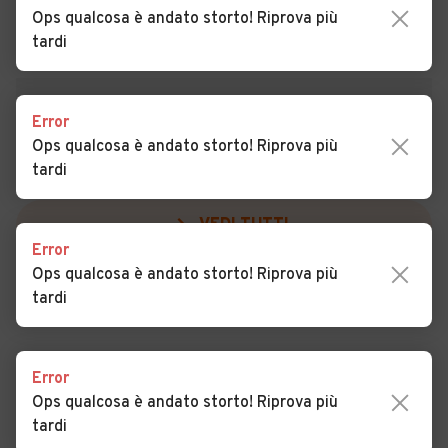
Auto usate Terrasini
Auto usate Torretta
Ops qualcosa è andato storto! Riprova più
tardi
Auto usate Trabia
Auto usate Trappeto
Auto usate Ustica
Auto usate Valledolmo
Error
Auto usate Ventimiglia di
Auto usate Vicari
Ops qualcosa è andato storto! Riprova più
Sicilia
tardi
VEDI TUTTI
Auto usate Villabate
Auto usate Villafrati
Error
Ops qualcosa è andato storto! Riprova più
tardi
Error
Ops qualcosa è andato storto! Riprova più
tardi