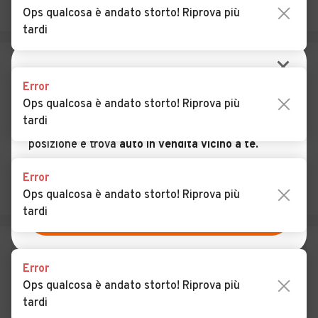
Ops qualcosa è andato storto! Riprova più
Auto usate Geraci Siculo
Auto usate Giardinello
tardi
Auto usate Giuliana
Auto usate Godrano
Auto usate Gratteri
Auto usate Isnello
Error
Ops qualcosa è andato storto! Riprova più
Auto usate Isola delle
Auto usate Lascari
tardi
Femmine
Auto usate Lercara Friddi
Auto usate Marineo
Error
Auto usate Mezzojuso
Auto usate Misilmeri
Ops qualcosa è andato storto! Riprova più
tardi
Auto usate Monreale
Auto usate Montelepre
Auto usate Montemaggiore
Auto usate Palazzo Adriano
Belsito
Error
Ops qualcosa è andato storto! Riprova più
Auto usate Partinico
Auto usate Petralia
tardi
Soprana