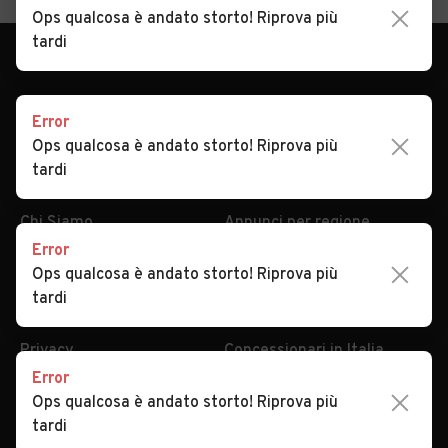
Ops qualcosa è andato storto! Riprova più
tardi
Error
Ops qualcosa è andato storto! Riprova più
AUTOMOBILE.IT
ESPLORA
tardi
Chi Siamo
Annunci per regione
Serve aiuto?
Marche e Modelli
Dati identificativi
Tutte le auto usate
Error
Ops qualcosa è andato storto! Riprova più
Condizioni generali
Tipi di veicoli
tardi
Privacy
Concessionari in Italia
Impostazioni Privacy
Articoli del Magazine
Security
Valutazione auto
Error
Ops qualcosa è andato storto! Riprova più
tardi
AREA BUSINESS
AUTOMOBILE.IT È PARTE