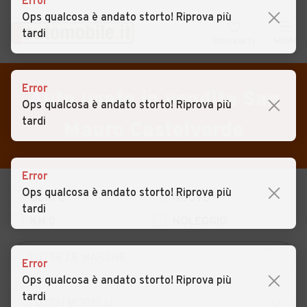
Error
Ops qualcosa è andato storto! Riprova più
tardi
MENU
PREFERITI
CERCA
VENDI
Auto
Error
Auto usate in vendita San
Ops qualcosa è andato storto! Riprova più
MAGAZINE
Auto usate
tardi
Mauro Castelverde
ACCEDI
Auto Km 0
Auto Nuove
Error
Ops qualcosa è andato storto! Riprova più
USATO
NUOVO
Noleggio a lungo termine
tardi
KM 0
NOLEGGIO
Auto d'epoca
Moto
Error
Ops qualcosa è andato storto! Riprova più
Camper
tardi