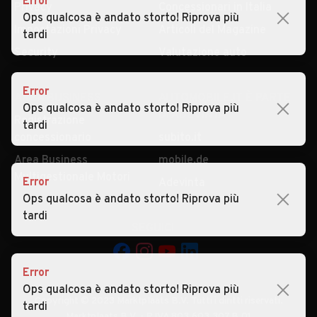
Error
Privacy
Concessionari in Italia
Ops qualcosa è andato storto! Riprova più
Impostazioni Privacy
Articoli del Magazine
tardi
Security
Valutazione auto
Error
AREA BUSINESS
AUTOMOBILE.IT È PARTE
Ops qualcosa è andato storto! Riprova più
DI ADEVINTA
Registrazione
tardi
concessionario
subito.it
Area Business
mobile.de
Multigestionale Motori
Error
Adevinta
Ops qualcosa è andato storto! Riprova più
tardi
SEGUICI
Error
Ops qualcosa è andato storto! Riprova più
Copyright © 2023 Marktplaats B.V. Tutti i diritti riservati.
tardi
Marktplaats B.V. - P.IVA 803.603.307.B.01