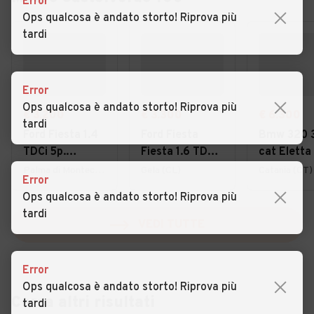
Error
Ops qualcosa è andato storto! Riprova più
tardi
Error
Ops qualcosa è andato storto! Riprova più
€ 3.200
€ 3.300
€ 6.300
tardi
Ford Fiesta 1.4
Ford Fiesta
Bmw 320 
TDCi 5p.
Fiesta 1.6 TDCi
cat Eletta
Titanium
90CV 3 porte
Palma di Montechiaro (AG)
Gela (CL)
Catania (CT)
Error
DPF
Ops qualcosa è andato storto! Riprova più
tardi
VEDI TUTTE
Error
Ops qualcosa è andato storto! Riprova più
Cerca altri risultati
tardi