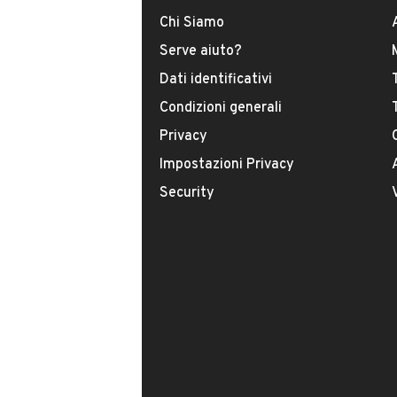
USATO
Chi Siamo
Serve aiuto?
Modello
Dati identificativi
Serie 3
Condizioni generali
Privacy
Carburante
Impostazioni Privacy
Diesel
Security
Immatricolazione
Maggio 2011
Cambio
VENDITORE
Cambio automatico
B e B AUTO
Numero di posti
Iscritto da 2 anni
5 posti