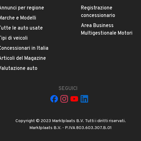
BMW
Annunci per regione
Registrazione
concessionario
Marche e Modelli
Versione
Area Business
Tutte le auto usate
320d Eletta
Multigestionale Motori
Tipi di veicoli
Concessionari in Italia
Chilometri
Articoli del Magazine
200.000
Valutazione auto
Potenza
VEDI TUTTI
135 kW (183 CV)
SEGUICI
Numero di porte
4 o 5 porte
Copyright © 2023 Marktplaats B.V. Tutti i diritti riservati.
Marktplaats B.V. - P.IVA 803.603.307.B.01
Cilindrata
1995 cm³