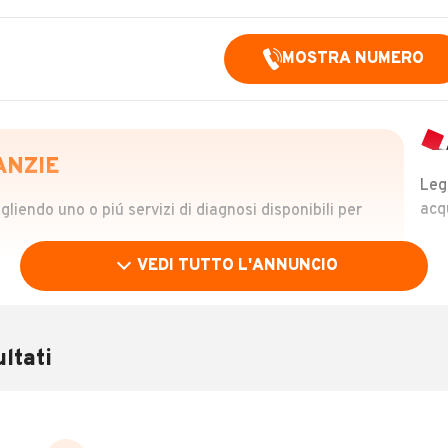
MOSTRA NUMERO
ANZIE
Leg
acq
iendo uno o piú servizi di diagnosi disponibili per
VEDI TUTTO L'ANNUNCIO
OLO
 €
ltati
verificare la storia del veicolo semplicemente