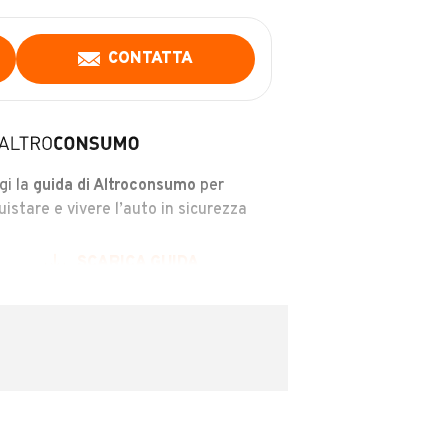
CONTATTA
gi la
guida di Altroconsumo
per
uistare e vivere l’auto in sicurezza
SCARICA GUIDA