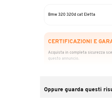
Bmw 320 320d cat Eletta
CERTIFICAZIONI E GAR
Acquista in completa sicurezza scegl
questo annuncio.
STORIA DEL VEIC
Richiedi da 39,99
Sponsorizzato
Oppure guarda questi risu
Attraverso il report CARFAX potrai 
utilizzando il numero di targa.