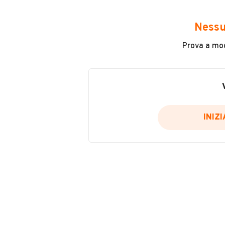
Avrai accesso a tutte le informazio
e sicuro, come:
Nessu
Incidenti in cui è stato coinvolto
Prova a modi
L'ultima lettura del contachilo
Data e luogo di immatricolazio
Data e luogo delle revisioni ef
Importazioni
INIZ
Inserisci il numero di targa per verif
Per saperne di più su CARFAX visit
VERIFIC