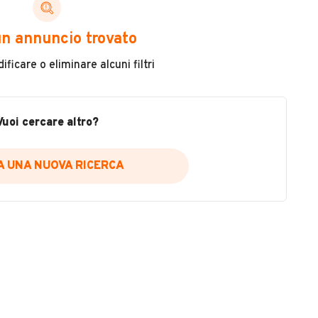
ni di cui necessiti per scegliere in modo trasparente
n annuncio trovato
 il veicolo
ficare o eliminare alcuni filtri
metri
ne
fettuate
Vuoi cercare altro?
IA UNA NUOVA RICERCA
icare la disponibilità del report.
a
il sito web
A DISPONIBILITÀ REPORT