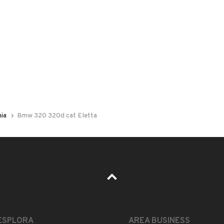
 nelle foto del veicolo o contatta
GU
per riceverlo.
11 cambio automatico con all'attivo 200.000 km
a in modo maniacale.
ia
Bmw 320 320d cat Eletta
le ,per qualsiasi info potete contattarmi ai numeri :
UMERO
.
ESTETICA E CONDIZIONI
ACCESSORI
ESPLORA
AREA BUSINESS
Marca