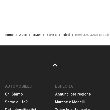
Non hai il numero di targa? Cercalo nelle foto del veicolo
o contatta
il venditore al telefono
o
via e-mail
per
riceverlo.
Home
Auto
BMW
Serie 3
Rieti
Bmw 320 320d cat Ele
AUTOMOBILE.IT
ESPLORA
Chi Siamo
Annunci per regione
Pubblicità
Serve aiuto?
Marche e Modelli