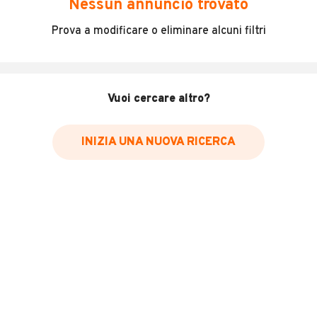
Nessun annuncio trovato
Incidenti in cui è stato coinvolto il veicolo
Prova a modificare o eliminare alcuni filtri
L'ultima lettura del contachilometri
Data e luogo di immatricolazione
Data e luogo delle revisioni effettuate
Vuoi cercare altro?
Importazioni
INIZIA UNA NUOVA RICERCA
Inserisci il numero di targa per verificare la disponibilità
del report.
Per saperne di più su CARFAX visita
il sito web
VERIFICA DISPONIBILITÀ REPORT