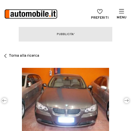
MENU
PREFERITI
CERCA
VENDI
Auto
MAGAZINE
Auto usate
Torna alla ricerca
ACCEDI
Auto Km 0
Auto Nuove
Noleggio a lungo termine
Auto d'epoca
Moto
Camper