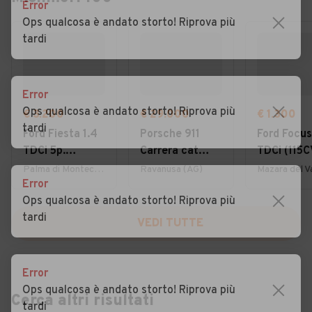
Error
Ops qualcosa è andato storto! Riprova più
tardi
Error
Ops qualcosa è andato storto! Riprova più
€ 3.200
€ 29.000
€ 1.300
tardi
Ford Fiesta 1.4
Porsche 911
Ford Focus
TDCi 5p.
Carrera cat
TDCi (115C
Titanium
Coupé
cat SW Gh
Palma di Montechiaro (AG)
Ravanusa (AG)
Error
Ops qualcosa è andato storto! Riprova più
tardi
VEDI TUTTE
Error
Ops qualcosa è andato storto! Riprova più
Cerca altri risultati
tardi