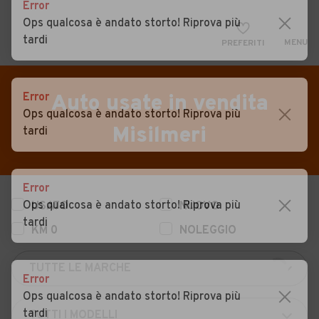
Error
Ops qualcosa è andato storto! Riprova più
tardi
MENU
PREFERITI
CERCA
VENDI
Auto
Error
Auto usate in vendita
Ops qualcosa è andato storto! Riprova più
MAGAZINE
Auto usate
Misilmeri
tardi
ACCEDI
Auto Km 0
Auto Nuove
Error
Ops qualcosa è andato storto! Riprova più
USATO
NUOVO
Noleggio a lungo termine
tardi
KM 0
NOLEGGIO
Auto d'epoca
Moto
Error
Camper
Ops qualcosa è andato storto! Riprova più
tardi