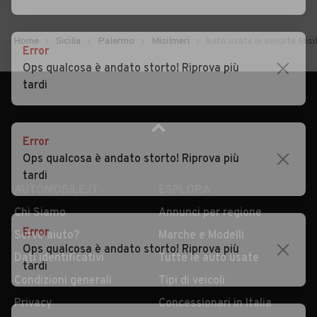
Home
Sicilia
Palermo
Misilmeri
Auto usate in vendita Misi
Error
Ops qualcosa è andato storto! Riprova più
tardi
Error
Ops qualcosa è andato storto! Riprova più
AUTOMOBILE.IT
ESPLORA
tardi
Chi Siamo
Annunci per regione
Serve aiuto?
Marche e Modelli
Dati identificativi
Tutte le auto usate
Error
Ops qualcosa è andato storto! Riprova più
Condizioni generali
Tipi di veicoli
tardi
Privacy
Concessionari in Italia
Impostazioni Privacy
Articoli del Magazine