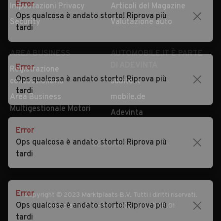
Security
Valutazione auto
Error
Ops qualcosa è andato storto! Riprova più
tardi
AREA BUSINESS
AUTOMOBILE.IT È PARTE
DI ADEVINTA
Registrazione
concessionario
subito.it
Error
Area Business
mobile.de
Ops qualcosa è andato storto! Riprova più
Multigestionale Motori
tardi
Adevinta
SEGUICI
Error
Ops qualcosa è andato storto! Riprova più
tardi
Copyright © 2023 Marktplaats B.V. Tutti i diritti riservati.
Marktplaats B.V. - P.IVA 803.603.307.B.01
Error
Ops qualcosa è andato storto! Riprova più
tardi