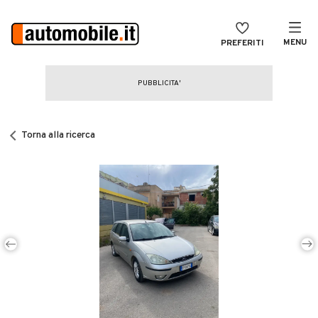
MENU
PREFERITI
CERCA
VENDI
Auto
MAGAZINE
Auto usate
Torna alla ricerca
ACCEDI
Auto Km 0
Auto Nuove
Noleggio a lungo termine
Auto d'epoca
Moto
Camper