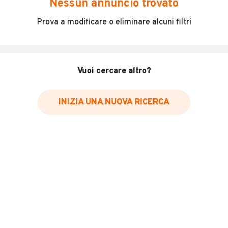
Nessun annuncio trovato
Incidenti in cui è stato coinvolto il veicolo
Prova a modificare o eliminare alcuni filtri
L'ultima lettura del contachilometri
Data e luogo di immatricolazione
Data e luogo delle revisioni effettuate
Vuoi cercare altro?
Importazioni
INIZIA UNA NUOVA RICERCA
Inserisci il numero di targa per verificare la disponibilità
del report.
Per saperne di più su CARFAX visita
il sito web
VERIFICA DISPONIBILITÀ REPORT