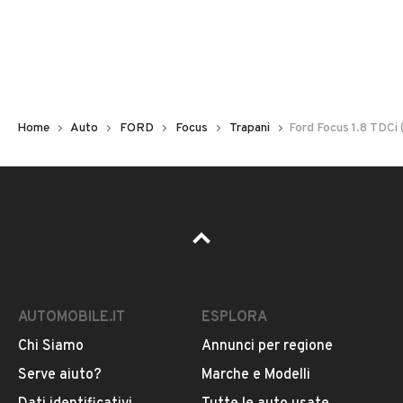
Non hai il numero di targa? Cercalo nelle foto del veicolo
o contatta
il venditore al telefono
o
via e-mail
per
riceverlo.
Home
Auto
FORD
Focus
Trapani
Ford Focus 1.8 TDCi 
AUTOMOBILE.IT
ESPLORA
Chi Siamo
Annunci per regione
Pubblicità
Serve aiuto?
Marche e Modelli