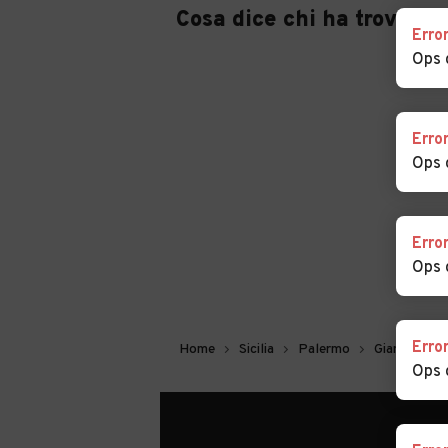
Cosa dice chi ha trovato 
Erro
Ops 
Erro
Ops 
Erro
Ops 
Erro
Home
Sicilia
Palermo
Giardinello
Ops 