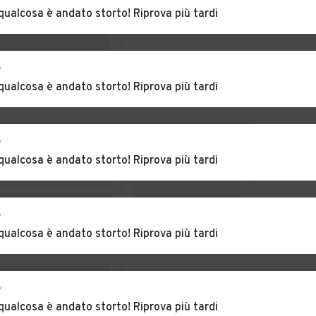
qualcosa è andato storto! Riprova più tardi
alia
Auto usate Petralia
Auto usate Piana
Sottana
degli Albanesi
ina
Auto usate Prizzi
Auto usate
r
Roccamena
qualcosa è andato storto! Riprova più tardi
Auto usate San
Auto usate San
Giuseppe Jato
Mauro Castelverde
r
qualcosa è andato storto! Riprova più tardi
ta
Auto usate Sciara
Auto usate Scillato
ini
Auto usate Terrasini
Auto usate Torretta
r
qualcosa è andato storto! Riprova più tardi
Auto usate Ustica
Auto usate
Valledolmo
r
ri
Auto usate Villabate
Auto usate Villafrati
qualcosa è andato storto! Riprova più tardi