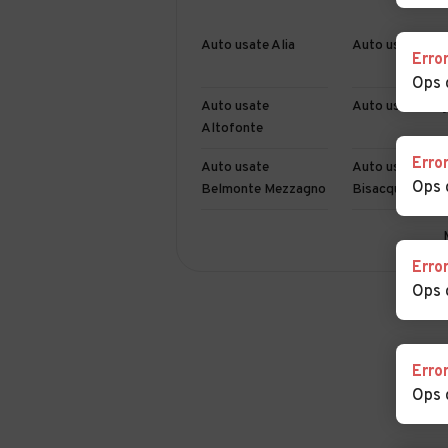
Auto usate Alia
Auto usate Ali
Erro
Ops 
Auto usate
Auto usate Bag
Altofonte
Erro
Auto usate
Auto usate
Ops 
Belmonte Mezzagno
Bisacquino
Auto usate
Auto usate
Bompietro
Borgetto
Erro
Ops 
Auto usate
Auto usate
Campofelice di
Campofelice di
Fitalia
Roccella
Erro
Auto usate Capaci
Auto usate Cari
Ops 