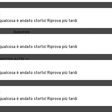
mena
Auto usate
Auto usate Altavilla
r
Aliminusa
Milicia
qualcosa è andato storto! Riprova più tardi
heria
Auto usate
Auto usate Baucina
Balestrate
r
Auto usate Blufi
Auto usate
qualcosa è andato storto! Riprova più tardi
Bolognetta
Auto usate
Auto usate
MOSTRA ALTRI
Caccamo
Caltavuturo
r
qualcosa è andato storto! Riprova più tardi
Auto usate
Auto usate
Campofiorito
Camporeale
r
ni
Auto usate
Auto usate
qualcosa è andato storto! Riprova più tardi
Castelbuono
Casteldaccia