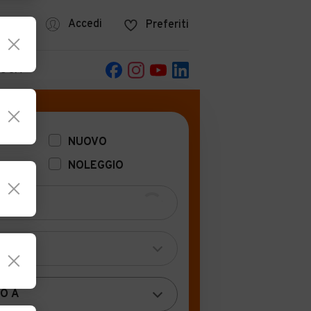
azine
Accedi
Preferiti
POCA
NUOVO
NOLEGGIO