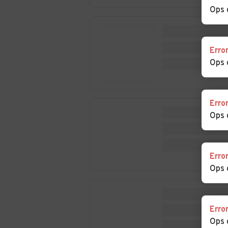
Ops 
Auto usate
Auto usate Petr
Partinico
Soprana
Auto usate Polizzi
Auto usate Poll
Erro
Generosa
Ops 
Auto usate
Auto usate San
Roccapalumba
Cipirello
Erro
Ops 
Auto usate Santa
Auto usate San
Cristina Gela
Flavia
Auto usate Sclafani
Auto usate Term
Erro
Bagni
Imerese
Ops 
Auto usate Trabia
Auto usate
Trappeto
Erro
Auto usate
Auto usate Vica
Ops 
Ventimiglia di Sicilia