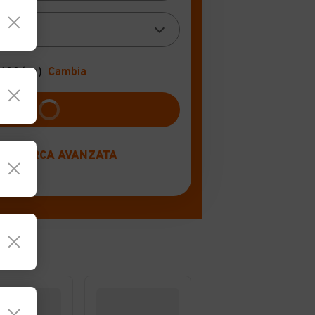
+100 km)
Cambia
RISULTATI
RICERCA AVANZATA