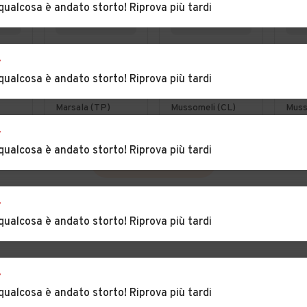
qualcosa è andato storto! Riprova più tardi
€ 1.890
€ 4.700
€ 1
r
1.3
Peugeot 307
Smart ForTwo
Fiat
qualcosa è andato storto! Riprova più tardi
.AP.
1.6 16V HDi FAP
1000 62 kW
MJT
ctive
110CV Station
coupé passion
Mul
Marsala (TP)
Mussomeli (CL)
Muss
XS
Act
r
qualcosa è andato storto! Riprova più tardi
VEDI TUTTE
r
qualcosa è andato storto! Riprova più tardi
r
qualcosa è andato storto! Riprova più tardi
INCIA
PER CONCESSIONARI