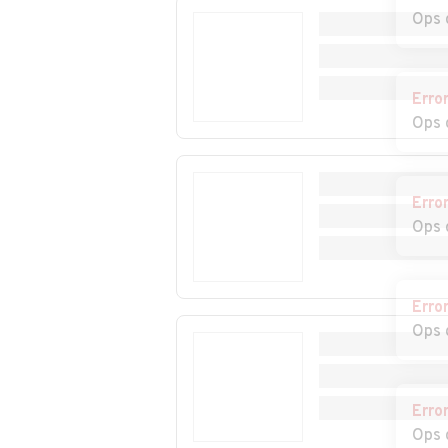
Ops 
Auto usate
Auto usate Petr
Partinico
Soprana
Auto usate Polizzi
Auto usate Poll
Erro
Generosa
Ops 
Auto usate
Auto usate San
Roccapalumba
Cipirello
Erro
Ops 
Auto usate Santa
Auto usate San
Cristina Gela
Flavia
Auto usate Sclafani
Auto usate Term
Erro
Bagni
Imerese
Ops 
Auto usate Trabia
Auto usate
Trappeto
Erro
Auto usate
Auto usate Vica
Ops 
Ventimiglia di Sicilia