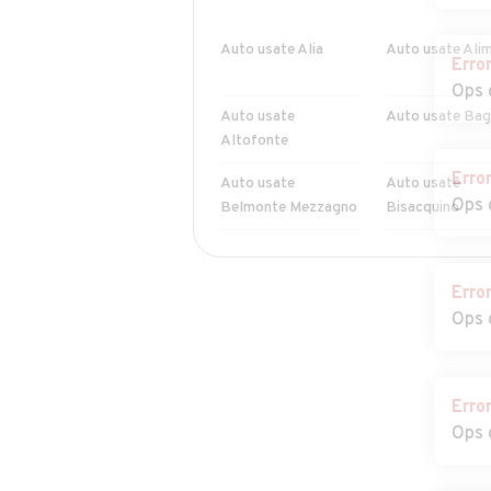
Auto usate Alia
Auto usate Ali
Erro
Ops 
Auto usate
Auto usate Bag
Altofonte
Erro
Auto usate
Auto usate
Ops 
Belmonte Mezzagno
Bisacquino
Auto usate
Auto usate
Bompietro
Borgetto
Erro
Ops 
Auto usate
Auto usate
Campofelice di
Campofelice di
Fitalia
Roccella
Erro
Auto usate Capaci
Auto usate Cari
Ops 