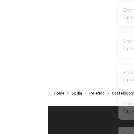
Cosa dice chi ha trovato 
Erro
Ops 
Erro
Ops 
Erro
Ops 
Erro
Home
Sicilia
Palermo
Castelbuon
Ops 