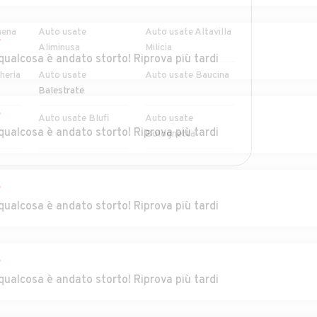
mena
Auto usate
Auto usate Altavilla
r
Aliminusa
Milicia
qualcosa è andato storto! Riprova più tardi
heria
Auto usate
Auto usate Baucina
Balestrate
r
Auto usate Blufi
Auto usate
qualcosa è andato storto! Riprova più tardi
Bolognetta
Auto usate
Auto usate
MOSTRA ALTRI
Caccamo
Caltavuturo
r
qualcosa è andato storto! Riprova più tardi
Auto usate
Auto usate
Campofiorito
Camporeale
r
ni
Auto usate
Auto usate
qualcosa è andato storto! Riprova più tardi
Casteldaccia
Castellana Sicula