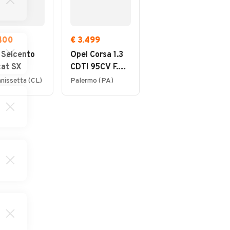
.400
€ 3.499
€ 5.200
 Seicento
Opel Corsa 1.3
Fiat Panda 1.2
 cat SX
CDTI 95CV F.AP.
GPL Pop Van 2
5 porte Elective
posti
anissetta (CL)
Palermo (PA)
Piedimonte Etneo (CT)