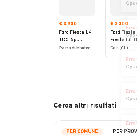
Ops 
€ 3.200
€ 3.300
Erro
Ford Fiesta 1.4
Ford Fiesta
Ops 
TDCi 5p.
Fiesta 1.6 
Titanium
90CV 3 por
Palma di Montechiaro (AG)
Gela (CL)
DPF
Erro
Ops 
Erro
Ops 
Cerca altri risultati
Erro
Ops 
PER COMUNE
PER PROV