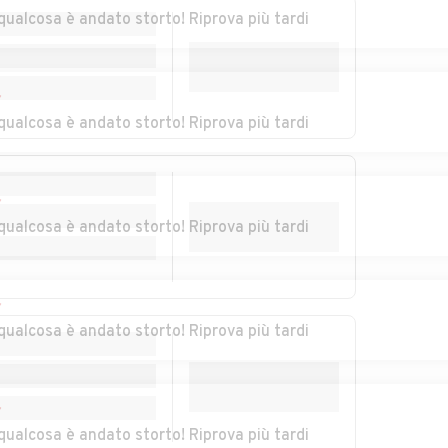
qualcosa è andato storto! Riprova più tardi
alia
Auto usate Petralia
Auto usate Piana
Sottana
degli Albanesi
ina
Auto usate Prizzi
Auto usate
r
Roccamena
qualcosa è andato storto! Riprova più tardi
Auto usate San
Auto usate San
Giuseppe Jato
Mauro Castelverde
r
qualcosa è andato storto! Riprova più tardi
ta
Auto usate Sciara
Auto usate Scillato
ini
Auto usate Terrasini
Auto usate Torretta
r
qualcosa è andato storto! Riprova più tardi
Auto usate Ustica
Auto usate
Valledolmo
r
ri
Auto usate Villabate
Auto usate Villafrati
qualcosa è andato storto! Riprova più tardi