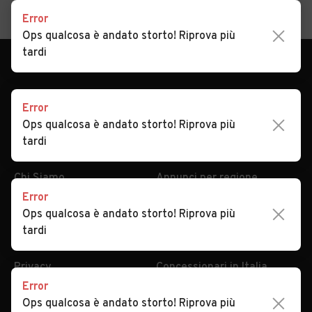
Home
Sicilia
Palermo
Vicari
Auto usate in vendita Vicari
Error
Ops qualcosa è andato storto! Riprova più
tardi
Error
Ops qualcosa è andato storto! Riprova più
tardi
AUTOMOBILE.IT
ESPLORA
Chi Siamo
Annunci per regione
Error
Serve aiuto?
Marche e Modelli
Ops qualcosa è andato storto! Riprova più
Dati identificativi
Tutte le auto usate
tardi
Condizioni generali
Tipi di veicoli
Privacy
Concessionari in Italia
Error
Impostazioni Privacy
Articoli del Magazine
Ops qualcosa è andato storto! Riprova più