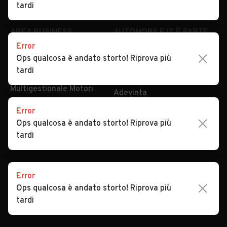
Security
Valutazione auto
tardi
AREA BUSINESS
AUTOMOBILE.IT È PARTE
DI ADEVINTA
Error
Registrazione
Ops qualcosa è andato storto! Riprova più
concessionario
subito.it
tardi
Area Business
mobile.de
Multigestionale Motori
Adevinta
Error
Ops qualcosa è andato storto! Riprova più
SEGUICI
tardi
Error
Copyright © 2023 Marktplaats B.V. Tutti i diritti riservati.
Ops qualcosa è andato storto! Riprova più
Marktplaats B.V. - P.IVA 803.603.307.B.01
tardi