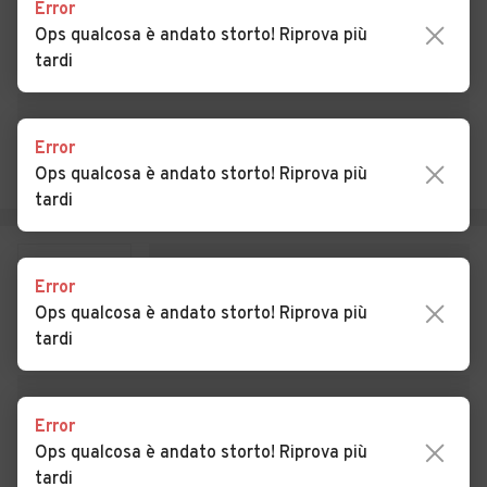
Belsito
Error
Ops qualcosa è andato storto! Riprova più
Auto usate Partinico
Auto usate Petralia
tardi
Soprana
Auto usate Petralia Sottana
Auto usate Piana degli
Albanesi
Error
Ops qualcosa è andato storto! Riprova più
Auto usate Polizzi
Auto usate Pollina
tardi
Generosa
Auto usate Prizzi
Auto usate Roccamena
Error
Auto usate Roccapalumba
Auto usate San Cipirello
Ops qualcosa è andato storto! Riprova più
tardi
Auto usate San Giuseppe
Auto usate San Mauro
Jato
Castelverde
Auto usate Santa Cristina
Auto usate Santa Flavia
Error
Gela
Ops qualcosa è andato storto! Riprova più
tardi