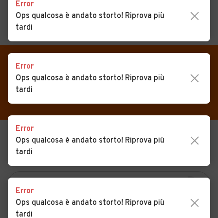
Error
Ops qualcosa è andato storto! Riprova più
tardi
MENU
PREFERITI
CERCA
VENDI
Auto
Error
Auto usate in vendita
Ops qualcosa è andato storto! Riprova più
MAGAZINE
Auto usate
Caltavuturo
tardi
ACCEDI
Auto Km 0
Auto Nuove
Error
Ops qualcosa è andato storto! Riprova più
USATO
NUOVO
Noleggio a lungo termine
tardi
KM 0
NOLEGGIO
Auto d'epoca
Moto
Error
Camper
Ops qualcosa è andato storto! Riprova più
tardi