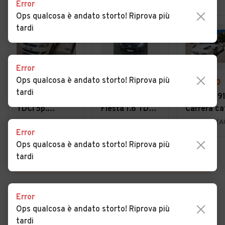
Error
Ops qualcosa è andato storto! Riprova più
tardi
Error
Ops qualcosa è andato storto! Riprova più
€ 3.200
€ 3.300
€ 29.000
tardi
Ford Fiesta 1.4
Ford Fiesta
Porsche 91
TDCi 5p.
Fiesta 1.6 TDCi
Carrera ca
Titanium
90CV 3 porte
Coupé
Palma di Montechiaro (AG)
Gela (CL)
Ravanusa (A
Error
DPF
Ops qualcosa è andato storto! Riprova più
tardi
VEDI TUTTE
Error
Ops qualcosa è andato storto! Riprova più
Cerca altri risultati
tardi