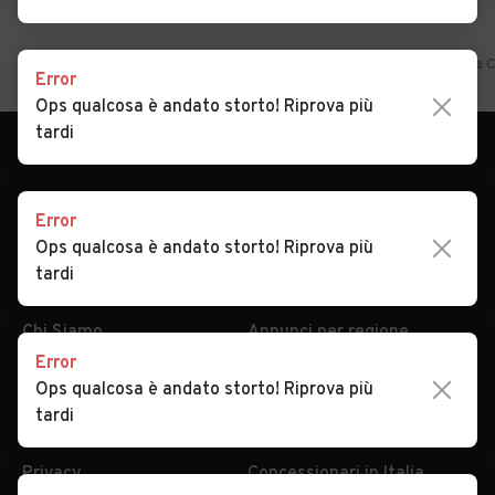
Home
Sicilia
Palermo
Caltavuturo
Auto usate in vendita 
Error
Ops qualcosa è andato storto! Riprova più
tardi
Error
Ops qualcosa è andato storto! Riprova più
AUTOMOBILE.IT
ESPLORA
tardi
Chi Siamo
Annunci per regione
Serve aiuto?
Marche e Modelli
Dati identificativi
Tutte le auto usate
Error
Ops qualcosa è andato storto! Riprova più
Condizioni generali
Tipi di veicoli
tardi
Privacy
Concessionari in Italia
Impostazioni Privacy
Articoli del Magazine