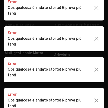
Security
Valutazione auto
Error
Ops qualcosa è andato storto! Riprova più
tardi
AREA BUSINESS
AUTOMOBILE.IT È PARTE
DI ADEVINTA
Registrazione
concessionario
subito.it
Error
Area Business
mobile.de
Ops qualcosa è andato storto! Riprova più
Multigestionale Motori
tardi
Adevinta
SEGUICI
Error
Ops qualcosa è andato storto! Riprova più
tardi
Copyright © 2023 Marktplaats B.V. Tutti i diritti riservati.
Marktplaats B.V. - P.IVA 803.603.307.B.01
Error
Ops qualcosa è andato storto! Riprova più
tardi