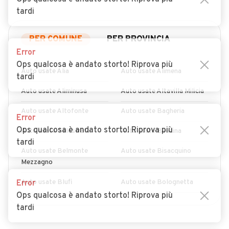
tardi
PER COMUNE
PER PROVINCIA
Error
Ops qualcosa è andato storto! Riprova più
Auto usate Alia
Auto usate Alimena
tardi
Auto usate Aliminusa
Auto usate Altavilla Milicia
Auto usate Altofonte
Auto usate Bagheria
Error
Ops qualcosa è andato storto! Riprova più
Auto usate Balestrate
Auto usate Baucina
tardi
Auto usate Belmonte
Auto usate Bisacquino
Mezzagno
Auto usate Blufi
Auto usate Bolognetta
Error
Ops qualcosa è andato storto! Riprova più
Auto usate Bompietro
Auto usate Borgetto
tardi
Auto usate Caccamo
Auto usate Caltavuturo