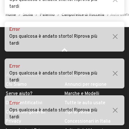
tardi
Home
Sicilia
Palermo
Campofelice di Roccella
Auto usate
Error
Ops qualcosa è andato storto! Riprova più
tardi
Error
Ops qualcosa è andato storto! Riprova più
AUTOMOBILE.IT
ESPLORA
tardi
Chi Siamo
Annunci per regione
Serve aiuto?
Marche e Modelli
Dati identificativi
Tutte le auto usate
Error
Ops qualcosa è andato storto! Riprova più
Condizioni generali
Tipi di veicoli
tardi
Privacy
Concessionari in Italia