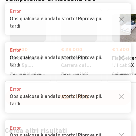
Error
Ops qualcosa è andato storto! Riprova più
tardi
€ 3.200
€ 29.000
€ 1.400
Error
Ops qualcosa è andato storto! Riprova più
Ford Fiesta 1.4
Porsche 911
Fiat Seice
tardi
TDCi 5p.
Carrera cat
1.1i cat SX
Titanium
Coupé
Palma di Montechiaro (AG)
Ravanusa (AG)
Caltanissett
Error
Ops qualcosa è andato storto! Riprova più
VEDI TUTTE
tardi
Error
Cerca altri risultati
Ops qualcosa è andato storto! Riprova più