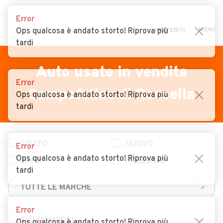
Error
MENU
Ops qualcosa è andato storto! Riprova più
PREFERITI
tardi
CERCA
VENDI
Auto
Auto usate in vendita
Error
MAGAZINE
Auto usate
Campofelice di Roccella
Ops qualcosa è andato storto! Riprova più
ACCEDI
Auto Km 0
tardi
Auto Nuove
USATO
NUOVO
Noleggio a lungo termine
Error
Ops qualcosa è andato storto! Riprova più
KM 0
NOLEGGIO
Auto d'epoca
tardi
Moto
Camper
Error
Ops qualcosa è andato storto! Riprova più