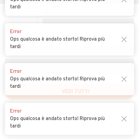
Auto usate Sclafani Bagni
Auto usate Termini Imerese
tardi
Auto usate Terrasini
Auto usate Torretta
Auto usate Trabia
Auto usate Trappeto
Error
Ops qualcosa è andato storto! Riprova più
Auto usate Ustica
Auto usate Valledolmo
tardi
Auto usate Ventimiglia di
Auto usate Vicari
Sicilia
Error
Auto usate Villabate
Auto usate Villafrati
Ops qualcosa è andato storto! Riprova più
tardi
VEDI TUTTI
Error
Ops qualcosa è andato storto! Riprova più
tardi