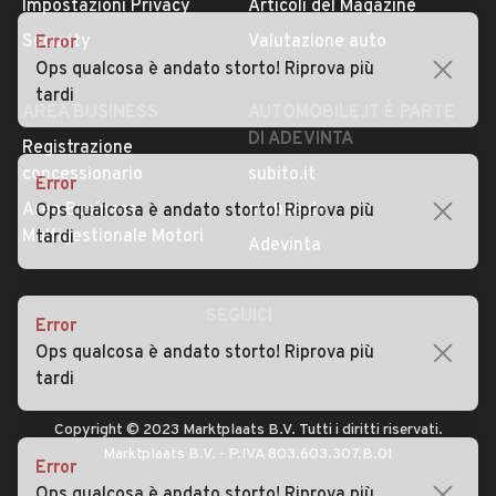
Impostazioni Privacy
Articoli del Magazine
Security
Valutazione auto
Error
Ops qualcosa è andato storto! Riprova più
tardi
AREA BUSINESS
AUTOMOBILE.IT È PARTE
DI ADEVINTA
Registrazione
concessionario
subito.it
Error
Area Business
mobile.de
Ops qualcosa è andato storto! Riprova più
Multigestionale Motori
tardi
Adevinta
SEGUICI
Error
Ops qualcosa è andato storto! Riprova più
tardi
Copyright © 2023 Marktplaats B.V. Tutti i diritti riservati.
Marktplaats B.V. - P.IVA 803.603.307.B.01
Error
Ops qualcosa è andato storto! Riprova più