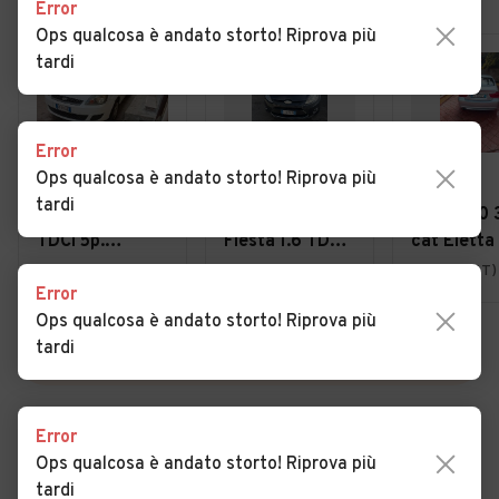
Error
Ops qualcosa è andato storto! Riprova più
tardi
Error
Ops qualcosa è andato storto! Riprova più
€ 3.200
€ 3.300
€ 6.300
tardi
Ford Fiesta 1.4
Ford Fiesta
Bmw 320 
TDCi 5p.
Fiesta 1.6 TDCi
cat Eletta
Titanium
90CV 3 porte
Palma di Montechiaro (AG)
Gela (CL)
Catania (CT)
Error
DPF
Ops qualcosa è andato storto! Riprova più
tardi
VEDI TUTTE
Error
Ops qualcosa è andato storto! Riprova più
Cerca altri risultati
tardi