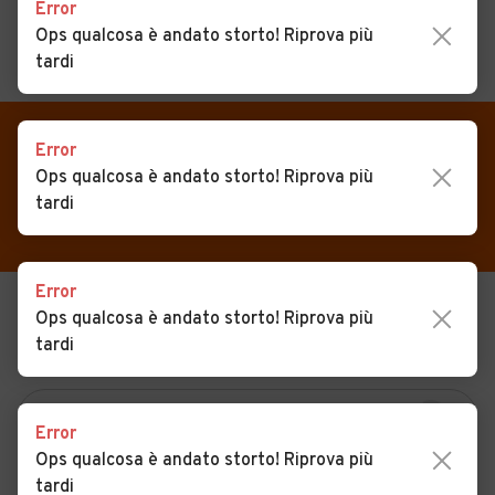
Error
Ops qualcosa è andato storto! Riprova più
tardi
MENU
PREFERITI
CERCA
VENDI
Auto
Error
Auto usate in vendita
Ops qualcosa è andato storto! Riprova più
MAGAZINE
Auto usate
Petralia Sottana
tardi
ACCEDI
Auto Km 0
Auto Nuove
Error
Ops qualcosa è andato storto! Riprova più
USATO
NUOVO
Noleggio a lungo termine
tardi
KM 0
NOLEGGIO
Auto d'epoca
Moto
Error
Camper
Ops qualcosa è andato storto! Riprova più
tardi