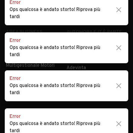
Error
Impostazioni Privacy
Articoli del Magazine
Ops qualcosa è andato storto! Riprova più
Security
Valutazione auto
tardi
AREA BUSINESS
AUTOMOBILE.IT È PARTE
DI ADEVINTA
Error
Registrazione
Ops qualcosa è andato storto! Riprova più
concessionario
subito.it
tardi
Area Business
mobile.de
Multigestionale Motori
Adevinta
Error
Ops qualcosa è andato storto! Riprova più
SEGUICI
tardi
Error
Copyright © 2023 Marktplaats B.V. Tutti i diritti riservati.
Ops qualcosa è andato storto! Riprova più
Marktplaats B.V. - P.IVA 803.603.307.B.01
tardi