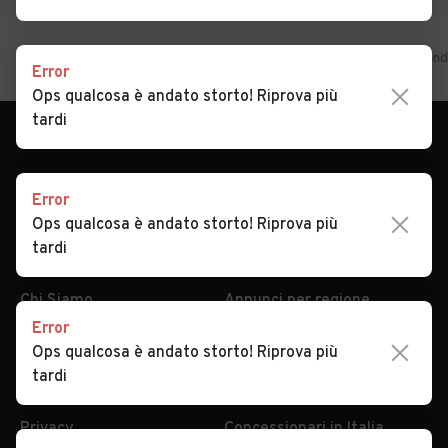
Home
Sicilia
Palermo
Petralia Sottana
Auto usate in vend
Error
Ops qualcosa è andato storto! Riprova più
tardi
Error
Ops qualcosa è andato storto! Riprova più
tardi
AUTOMOBILE.IT
ESPLORA
Chi Siamo
Annunci per regione
Error
Serve aiuto?
Marche e Modelli
Ops qualcosa è andato storto! Riprova più
Dati identificativi
Tutte le auto usate
tardi
Condizioni generali
Tipi di veicoli
Privacy
Concessionari in Italia